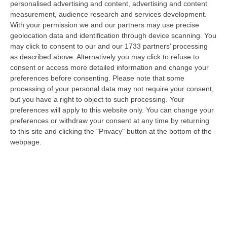
personalised advertising and content, advertising and content
“REGGIO CALABRIA Era una calda giornata, tipica dell’estate calabrese. Il
measurement, audience research and services development.
“giudice solo”, come era stato ribattezzato, Antonino Scopelliti…
With your permission we and our partners may use precise
09 Agosto, 10:31
geolocation data and identification through device scanning. You
may click to consent to our and our 1733 partners’ processing
Vinitaly A Reggio, Caligiuri: «Una Calabria Straordinaria Che
as described above. Alternatively you may click to refuse to
Merita Di Essere Rappresentata Nel Modo Giusto»
consent or access more detailed information and change your
“REGGIO CALABRIA Due giorni di vino, storia ed esposizioni delle
preferences before consenting.
Please note that some
eccellenze calabresi. Tutto in «un territorio che è meraviglioso, sul
processing of your personal data may not require your consent,
lungo…
but you have a right to object to such processing. Your
preferences will apply to this website only. You can change your
09 Agosto, 10:12
preferences or withdraw your consent at any time by returning
to this site and clicking the "Privacy" button at the bottom of the
Rissa Tra Tifosi Durante Real Polistena-Sinopolese, Emessi Due
webpage.
Daspo
“La polizia ha notificato due provvedimenti di daspo, emessi dalla
Questura di Reggio Calabria a fine luglio, nei confronti di tifosi ritenu…
09 Agosto, 9:36
Truffa Tramite False Piattaforme Di Criptovalute, Due Indagati
“Le criptovalute continuano a rappresentare uno degli strumenti più