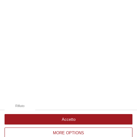
frequentemente utilizzati dai truffatori per attirare potenziali vittime…
09 Agosto, 9:32
Edizioni provinciali
Catanzaro
Cosenza
Vibo Valentia
Reggio Calabria
Crotone
Rifiuto
Accetto
MORE OPTIONS