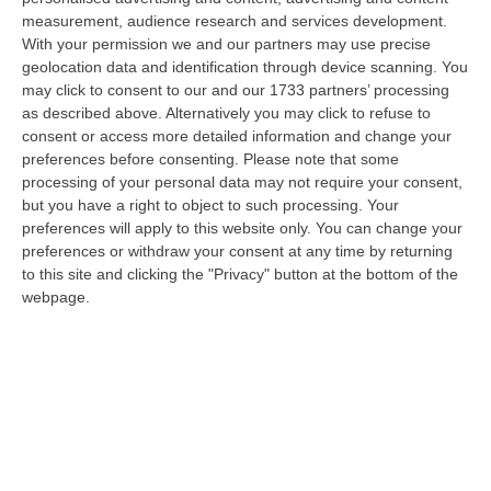
06 Agosto, 20:49
measurement, audience research and services development.
With your permission we and our partners may use precise
La Rivista “America Journals” Celebra Lo Stilista Anton Giulio
geolocation data and identification through device scanning. You
Grande
may click to consent to our and our 1733 partners’ processing
“«Rinomato per la sua impeccabile maestria artigianale e la sua
as described above. Alternatively you may click to refuse to
creatività visionaria, ha trasformato la moda italiana in un’espressione
consent or access more detailed information and change your
dur…
preferences before consenting.
Please note that some
processing of your personal data may not require your consent,
06 Agosto, 20:48
but you have a right to object to such processing. Your
preferences will apply to this website only. You can change your
Dai Piani Per Il Rischio Sismico Al Welfare, I Provvedimenti
preferences or withdraw your consent at any time by returning
Approvati Dalla Giunta Regionale
to this site and clicking the "Privacy" button at the bottom of the
“CATANZARO La Giunta della Regione Calabria, nella seduta odierna, su
webpage.
proposta del presidente Roberto Occhiuto, ha approvato il nuovo Protoc…
06 Agosto, 20:03
Reggio Calabria, Bernini In Visita Alla Mediterranea: «Qui La
Facoltà Di Medicina? Valuteremo La Domanda»
“REGGIO CALABRIA La ministra dell’Università e della ricerca Anna Maria
Bernini ha visitato oggi la Mediterranea di Reggio Calabria, accompa…
06 Agosto, 19:49