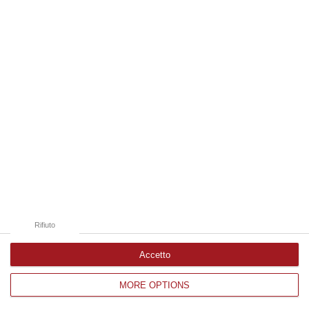
Edizioni provinciali
Catanzaro
Cosenza
Vibo Valentia
Reggio Calabria
Crotone
Rifiuto
Accetto
MORE OPTIONS
Corriere delle Calabria è una testata giornalistica di News&Com S.r.l