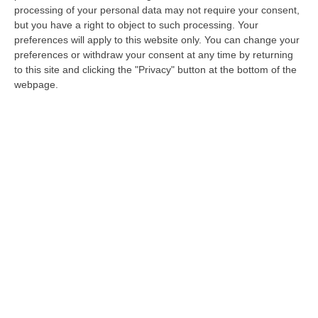
Pubblicato il: 24/09/25 – 23:02
processing of your personal data may not require your consent,
but you have a right to object to such processing. Your
preferences will apply to this website only. You can change your
preferences or withdraw your consent at any time by returning
to this site and clicking the "Privacy" button at the bottom of the
webpage.
Crotone, Longo lancia la sfida al Catania:
«Vogliamo essere subito competitivi»
Alla vigilia del debutto in Coppa Italia Serie C,
il tecnico rossoblù fissa l’obiettivo: passare il
turno e misurare il valore della squadra. «La
dif…