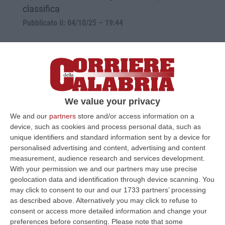
classifica
Pubblicato il: 04/10/25 – 19:44
We value your privacy
We and our
partners
store and/or access information on a
device, such as cookies and process personal data, such as
unique identifiers and standard information sent by a device for
personalised advertising and content, advertising and content
measurement, audience research and services development.
Il Crotone non si ferma, exploit esterno
With your permission we and our partners may use precise
geolocation data and identification through device scanning. You
contro l’Atalanta Under 23
may click to consent to our and our 1733 partners’ processing
Vittoria pesante in trasferta e striscia positiva
as described above. Alternatively you may click to refuse to
consent or access more detailed information and change your
che continua. Gomez ancora protagonista
preferences before consenting.
Please note that some