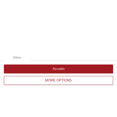
Rifiuto
Accetto
Il nuovo reparto di oncologia nella Locride
MORE OPTIONS
è realtà – VIDEO
I pazienti potranno ricevere le cure e guarire
«con il mare intorno» e vicini ai propri cari.
«La sfida è evitare che siano costretti a
emigrare»