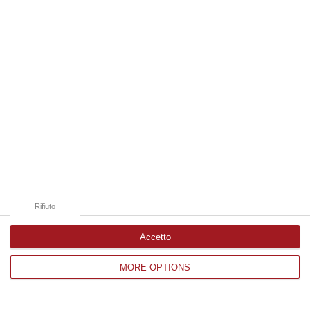
Edizioni provinciali
Catanzaro
Cosenza
Vibo Valentia
Reggio Calabria
Crotone
Rifiuto
Accetto
MORE OPTIONS
Corriere delle Calabria è una testata giornalistica di News&Com S.r.l
©2012-
-2026. Tutti i diritti riservati.
P.IVA. 03199620794, Via del mare 6/G, S.Eufemia, Lamezia Terme