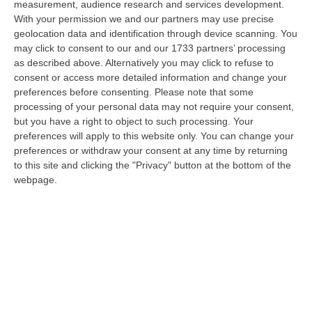
measurement, audience research and services development.
08 Agosto, 18:05
With your permission we and our partners may use precise
geolocation data and identification through device scanning. You
’Ndrangheta, Il Bigliettino Dal Carcere Per Il Controllo Dei Boschi.
may click to consent to our and our 1733 partners’ processing
«Dovevamo Rispettare Mallamace»
as described above. Alternatively you may click to refuse to
“CATANZARO Un piccolo foglio che arriva dal carcere e diventa, nel
consent or access more detailed information and change your
racconto del collaboratore di giustizia, una sorta di lasciapassare. Rocc…
preferences before consenting.
Please note that some
08 Agosto, 18:01
processing of your personal data may not require your consent,
but you have a right to object to such processing. Your
Dall’inferno Di Marcinelle Alla Sicurezza Di Oggi, Un Monito
preferences will apply to this website only. You can change your
Inascoltato Che Dura Da 70 Anni
preferences or withdraw your consent at any time by returning
to this site and clicking the "Privacy" button at the bottom of the
“Il disastro di Marcinelle, avvenuto settant’anni orsono, l’8 agosto 1956,
webpage.
nella miniera Bois du Cazier in Belgio, che provocò la morte di 2…
08 Agosto, 17:20
Incendio Al Policlinico Gemelli, Evacuati Diversi Pazienti
“Un incendio è divampato nella centrale elettrica adiacente al centro
dialisi del Policlinico Gemelli di Roma. Tutti i pazienti sono stati t…
08 Agosto, 16:37