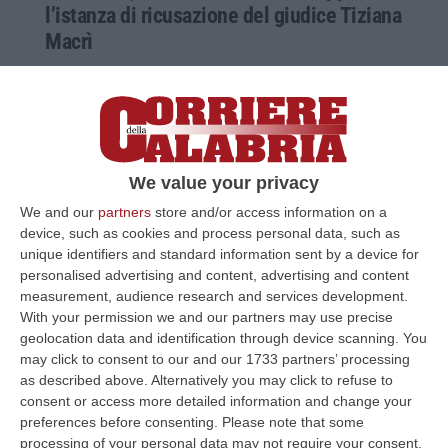
l’istanza di ricusazione del giudice Tiziana
Macrì
La richiesta era stata avanzata dalla Dda nel
processo che si sta celebrando a Vibo
Valentia. Dichiarati efficaci gli atti del Collegio
Pubblicato il: 23/05/24 – 12:00
We value your privacy
We and our
partners
store and/or access information on a
device, such as cookies and process personal data, such as
unique identifiers and standard information sent by a device for
personalised advertising and content, advertising and content
measurement, audience research and services development.
With your permission we and our partners may use precise
geolocation data and identification through device scanning. You
may click to consent to our and our 1733 partners’ processing
as described above. Alternatively you may click to refuse to
consent or access more detailed information and change your
preferences before consenting.
Please note that some
processing of your personal data may not require your consent,