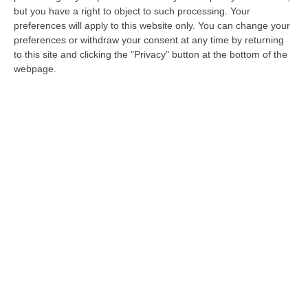
Maestrale, la Procura chiede l’escussione
but you have a right to object to such processing. Your
di 29 collaboratori di giustizia
preferences will apply to this website only. You can change your
Tra questi Emanuele Mancuso, Andrea
preferences or withdraw your consent at any time by returning
to this site and clicking the "Privacy" button at the bottom of the
Mantella, Bartolomeo Arena e Raffaele
webpage.
Moscato. Chiamate a deporre anche le
testimoni Melana e Pytlarz
Pubblicato il: 15/03/24 – 7:00
ULTIME DAL CORRIERE DELLA CALABRIA
All’asta Il Pallone Della “mano Di Dio” Di Maradona
“ROMA Il pallone con cui Diego Maradona segnò durante la storica
vittoria dell’Argentina sull’Inghilterra ai Mondiali del 1986 potrebbe
esse…
08 Agosto, 23:28
Milano, Vannacci Candida Il Generale Burgio