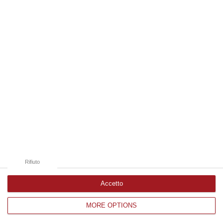
Edizioni provinciali
Catanzaro
Cosenza
Vibo Valentia
Reggio Calabria
Crotone
Rifiuto
Accetto
MORE OPTIONS
Corriere delle Calabria è una testata giornalistica di News&Com S.r.l