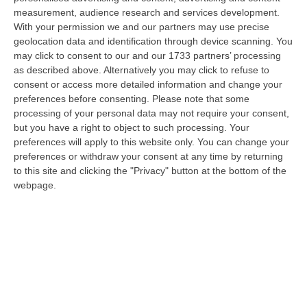
09 Agosto, 7:55
measurement, audience research and services development.
With your permission we and our partners may use precise
Il Killer Nascosto Nel Buio E La «condanna A Morte» Decisa Dalla
geolocation data and identification through device scanning. You
Cosca Scalise. Dieci Anni Fa L’omicidio Pagliuso
may click to consent to our and our 1733 partners’ processing
“LAMEZIA TERME Un foro nella recinzione, un uomo nascosto nel buio e
as described above. Alternatively you may click to refuse to
tre colpi esplosi in appena due secondi. Francesco Pagliuso non ebbe
consent or access more detailed information and change your
ne…
preferences before consenting.
Please note that some
processing of your personal data may not require your consent,
09 Agosto, 7:00
but you have a right to object to such processing. Your
preferences will apply to this website only. You can change your
All’asta Il Pallone Della “mano Di Dio” Di Maradona
preferences or withdraw your consent at any time by returning
“ROMA Il pallone con cui Diego Maradona segnò durante la storica
to this site and clicking the "Privacy" button at the bottom of the
vittoria dell’Argentina sull’Inghilterra ai Mondiali del 1986 potrebbe
webpage.
esse…
08 Agosto, 23:28
Milano, Vannacci Candida Il Generale Burgio
“ROMA “La sfida delle grandi città correremo in tutte le grandi città
Milano, Bologna, Roma e Napoli. Ci presenteremo come Futuro
nazionale…
08 Agosto, 22:19