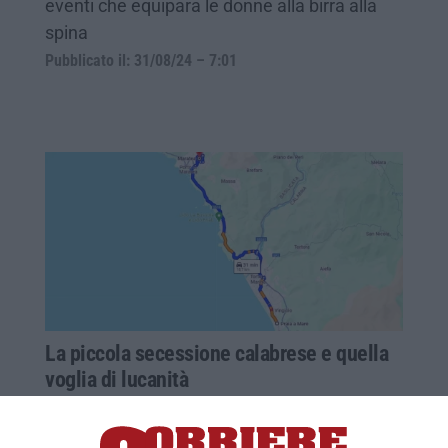
eventi che equipara le donne alla birra alla
spina
Pubblicato il: 31/08/24 – 7:01
La piccola secessione calabrese e quella
voglia di lucanità
Torna a riunirsi il comitato per staccare
Tortora, Praia a Mare e Aieta dalla Calabria e