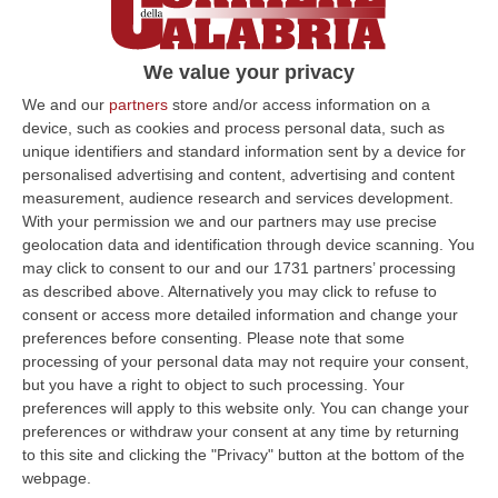
annetterle alla Basilicata
Pubblicato il: 17/03/24 – 7:00
We value your privacy
We and our
partners
store and/or access information on a
device, such as cookies and process personal data, such as
unique identifiers and standard information sent by a device for
personalised advertising and content, advertising and content
measurement, audience research and services development.
With your permission we and our partners may use precise
geolocation data and identification through device scanning. You
may click to consent to our and our 1731 partners’ processing
as described above. Alternatively you may click to refuse to
consent or access more detailed information and change your
preferences before consenting.
Please note that some
processing of your personal data may not require your consent,
«La statua del Cristo di Maratea è a rischio
but you have a right to object to such processing. Your
crollo»
preferences will apply to this website only. You can change your
preferences or withdraw your consent at any time by returning
Lo sostiene Pietro Simonetti, del Centro studi
to this site and clicking the "Privacy" button at the bottom of the
e ricerche economiche e sociali: «Pezzi del
webpage.