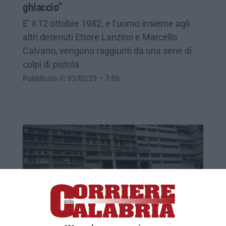
ghiaccio”
E’ il 12 ottobre 1982, e l’uomo insieme agli
altri detenuti Ettore Lanzino e Marcello
Calvano, vengono raggiunti da una serie di
colpi di pistola
Pubblicato il: 03/02/23 – 7:06