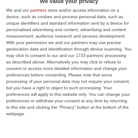
Processo Bergamini, Mario Pranno:
We value your privacy
«Garofalo si è inventato tutto»
We and our
partners
store and/or access information on a
device, such as cookies and process personal data, such as
L’ex boss: in quegli anni i calciatori rossoblù
unique identifiers and standard information sent by a device for
(ma non Denis) erano esposti a usura per
personalised advertising and content, advertising and content
grosse somme. «So di partite “aggiustate”»
measurement, audience research and services development.
With your permission we and our partners may use precise
Pubblicato il: 13/12/22 – 13:20
geolocation data and identification through device scanning. You
may click to consent to our and our 1733 partners’ processing
as described above. Alternatively you may click to refuse to
consent or access more detailed information and change your
preferences before consenting.
Please note that some
processing of your personal data may not require your consent,
but you have a right to object to such processing. Your
preferences will apply to this website only. You can change your
preferences or withdraw your consent at any time by returning
to this site and clicking the "Privacy" button at the bottom of the
webpage.
Omicidio Santo Nigro, Francesco Cicero