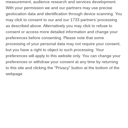
measurement, audience research and services development.
07 Agosto, 22:02
With your permission we and our partners may use precise
geolocation data and identification through device scanning. You
Renzi: «Conte? Sarebbe Delittuoso Vannaccizzare La Coalizione»
may click to consent to our and our 1733 partners’ processing
“ROMA «Conte sta giocando la sua partita, vedremo se le primarie si
as described above. Alternatively you may click to refuse to
faranno, quando e con che formato, se a due Conte-Schlein o se ci
consent or access more detailed information and change your
sarann…
preferences before consenting.
Please note that some
07 Agosto, 21:35
processing of your personal data may not require your consent,
but you have a right to object to such processing. Your
Meteo, Altri 10 Giorni Di Caldo Estremo
preferences will apply to this website only. You can change your
preferences or withdraw your consent at any time by returning
“ROMA La tregua varrà fino a domani: dopo il record di ieri con il bollino
to this site and clicking the "Privacy" button at the bottom of the
rosso per tutte le 27 città monitorate e oggi con 26 allerte mass…
webpage.
07 Agosto, 20:33
Torna In Calabria: OSM Cerca Professionisti Calabresi Che Vivono
Al Nord E Che Hanno Voglia Di Rientrare Nella Terra Di Origine
“Se per anni lasciare la Calabria è stata una scelta quasi obbligata oggi è
possibile fare un’inversione di marcia grazie ad OSM Centro Cala…
07 Agosto, 20:24