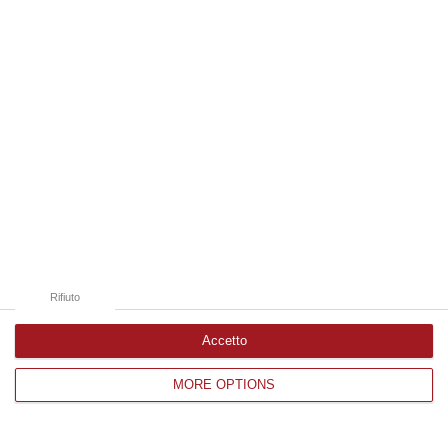
Edizioni provinciali
Catanzaro
Cosenza
Vibo Valentia
Reggio Calabria
Crotone
Rifiuto
Accetto
MORE OPTIONS
Corriere delle Calabria è una testata giornalistica di News&Com S.r.l
©2012-
-2026. Tutti i diritti riservati.
P.IVA. 03199620794, Via del mare 6/G, S.Eufemia, Lamezia Terme