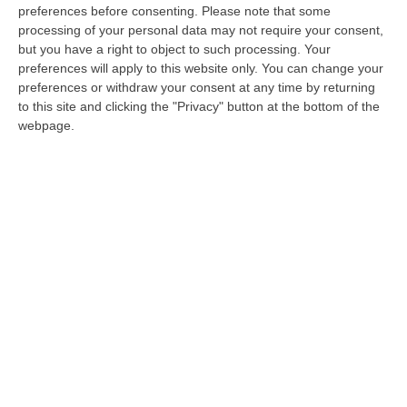
preferences before consenting.
Please note that some
processing of your personal data may not require your consent,
Terremoto nel centrodestra a Reggio, è
but you have a right to object to such processing. Your
spaccatura tra Minicuci e Forza Italia
preferences will apply to this website only. You can change your
preferences or withdraw your consent at any time by returning
Il già candidato sindaco in quota Lega
to this site and clicking the "Privacy" button at the bottom of the
contesta il governatore Occhiuto. Gli azzurri:
webpage.
parla a titolo esclusivamente personale
Pubblicato il: 08/10/22 – 14:10