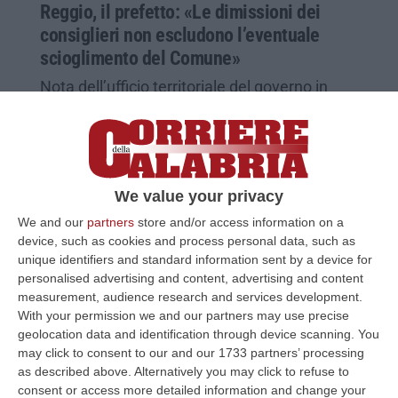
Reggio, il prefetto: «Le dimissioni dei
consiglieri non escludono l’eventuale
scioglimento del Comune»
Nota dell’ufficio territoriale del governo in
replica a Minicuci: «Non è stata chiesta la
nomina di una commissione d’accesso a
Palazzo San Giorgio»
Pubblicato il: 10/07/24 – 10:56
We value your privacy
We and our
partners
store and/or access information on a
device, such as cookies and process personal data, such as
unique identifiers and standard information sent by a device for
personalised advertising and content, advertising and content
measurement, audience research and services development.
With your permission we and our partners may use precise
geolocation data and identification through device scanning. You
may click to consent to our and our 1733 partners’ processing
as described above. Alternatively you may click to refuse to
consent or access more detailed information and change your