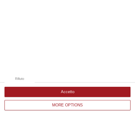
Dopo l’inchiesta sui presunti brogli elettorali il
capo dell’opposizione, sconfitto alle
amministrative, invoca l’intervento del
Viminale. Il sindaco…
Pubblicato il: 14/12/20 – 14:52
Rifiuto
Accetto
MORE OPTIONS
«Reggio ha detto no alle imposizioni di
Salvini»