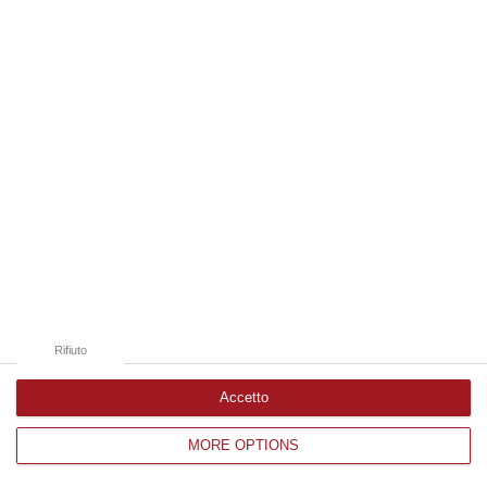
Edizioni provinciali
Catanzaro
Cosenza
Vibo Valentia
Reggio Calabria
Crotone
Rifiuto
Accetto
MORE OPTIONS
Corriere delle Calabria è una testata giornalistica di News&Com S.r.l