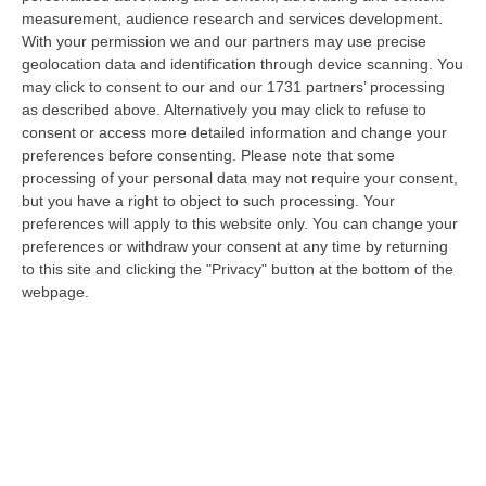
06 Agosto, 15:27
measurement, audience research and services development.
With your permission we and our partners may use precise
Situazione 118, Miserendino: «I Servizi Di Emergenza Soffrono
geolocation data and identification through device scanning. You
Ma I Risultati Arriveranno»
may click to consent to our and our 1731 partners’ processing
“CATANZARO “I servizi di emergenza sono in difficoltà, e non solo in
as described above. Alternatively you may click to refuse to
Regione Calabria. La Calabria soffre sicuramente per una riforma
consent or access more detailed information and change your
ancora…
preferences before consenting.
Please note that some
06 Agosto, 15:00
processing of your personal data may not require your consent,
but you have a right to object to such processing. Your
Afa In Lieve Calo, Da Domani Scendono Le Città Con Bollino Rosso
preferences will apply to this website only. You can change your
preferences or withdraw your consent at any time by returning
“Si attenua lievemente la morsa dell’afa sull’Italia: dopo il record di oggi
to this site and clicking the "Privacy" button at the bottom of the
con 27 città italiane monitorate su 27 col bollino rosso di all…
webpage.
06 Agosto, 14:54
Platania, Impianto Sul Torrente Piazza: Il Consiglio Di Stato Dà
Ragione Alla Società Idroelettrica Del Corace
“CATANZARO La Sezione Quarta del Consiglio di Stato ha accolto
l’appello proposto dalla società Idroelettrica del Corace – rappresentata
dal…
06 Agosto, 14:20