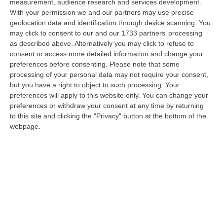
Cresce L’attesa Per La XXV Festa Nazionale Dello Stocco Di
measurement, audience research and services development.
Cittanova
With your permission we and our partners may use precise
geolocation data and identification through device scanning. You
“CITTANOVA E’ già iniziato il conto alla rovescia in vista della XXV Festa
may click to consent to our and our 1733 partners’ processing
Nazionale dello Stocco di Cittanova. Il celebre evento dell’estat…
as described above. Alternatively you may click to refuse to
08 Agosto, 11:40
consent or access more detailed information and change your
preferences before consenting.
Please note that some
Vinitaly A Reggio Calabria, Cisl E Fai Cisl: «Occasione Di Grande
processing of your personal data may not require your consent,
Rilievo Per Il Territorio»
but you have a right to object to such processing. Your
“REGGIO CALABRIA L’approdo di Vinitaly a Reggio Calabria rappresenta
preferences will apply to this website only. You can change your
un’occasione di grande rilievo per il territorio metropolitano e per l’…
preferences or withdraw your consent at any time by returning
to this site and clicking the "Privacy" button at the bottom of the
08 Agosto, 11:04
webpage.
Università, Il Mur Aumenta Le Risorse Per Gli Atenei Della
Calabria. Assegnati 199 Milioni Di Euro
“ROMA Aumentano le risorse al sistema universitario calabrese. Il
Ministro dell’Università e della Ricerca, Anna Maria Bernini, ha firmato
i…
08 Agosto, 10:58