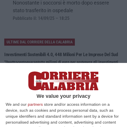
Nonostante i soccorsi è morto dopo essere
stato trasferito in ospedale
Pubblicato il: 14/09/25 – 18:25
ULTIME DAL CORRIERE DELLA CALABRIA
Investimenti Sostenibili 4.0, 448 Milioni Per Le Imprese Del Sud
“Quattrocentoquarantotto milioni di euro per sostenere gli investimenti
innovativi e sostenibili delle imprese del Mezzogiorno, Calabria com…
08 Agosto, 12:29
Elettricista Morto Folgorato A Calanna, Disposta L’autopsia:
Sequestrato Il Furgone Della Ditta
We value your privacy
“REGGIO CALABRIA La Procura della Repubblica di Reggio Calabria ha
We and our
partners
store and/or access information on a
disposto l’autopsia sul corpo di Antonino Fabio Calabrò, l’elettricista d…
device, such as cookies and process personal data, such as
08 Agosto, 12:09
unique identifiers and standard information sent by a device for
personalised advertising and content, advertising and content