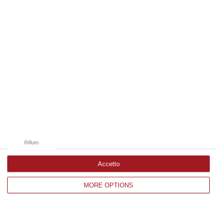
Edizioni provinciali
Catanzaro
Cosenza
Vibo Valentia
Reggio Calabria
Crotone
Rifiuto
Accetto
Corriere delle Calabria è una testata giornalistica di News&Com S.r.l
MORE OPTIONS
©2012-
-2026. Tutti i diritti riservati.
P.IVA. 03199620794, Via del mare 6/G, S.Eufemia, Lamezia Terme