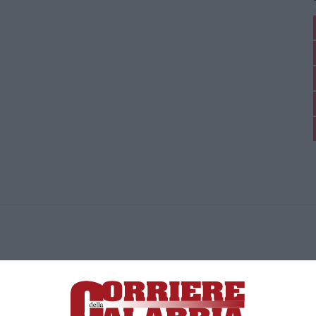
ica di News&Com S.r.l ©2012-
-2026. Tutti i diritti riservati.
ia, Lamezia Terme (CZ)
irettore responsabile Paola Militano |
Privacy