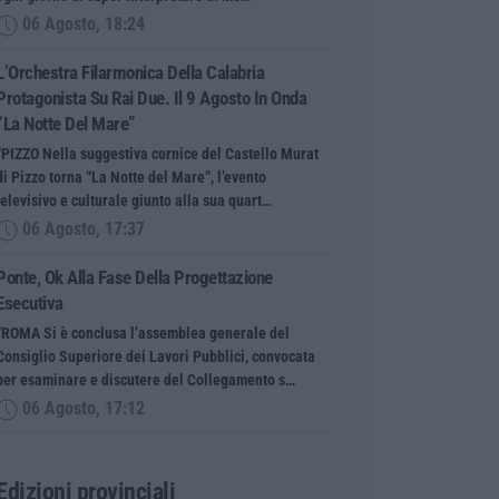
06 Agosto, 18:24
L’Orchestra Filarmonica Della Calabria
Protagonista Su Rai Due. Il 9 Agosto In Onda
“La Notte Del Mare”
“PIZZO Nella suggestiva cornice del Castello Murat
di Pizzo torna “La Notte del Mare”, l’evento
televisivo e culturale giunto alla sua quart…
06 Agosto, 17:37
Ponte, Ok Alla Fase Della Progettazione
Esecutiva
“ROMA Si è conclusa l’assemblea generale del
Consiglio Superiore dei Lavori Pubblici, convocata
per esaminare e discutere del Collegamento s…
06 Agosto, 17:12
Edizioni provinciali