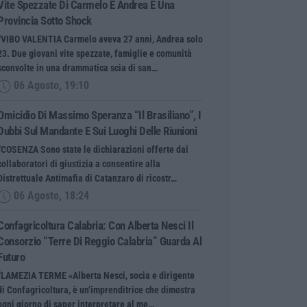
Vite Spezzate Di Carmelo E Andrea E Una
Provincia Sotto Shock
“VIBO VALENTIA Carmelo aveva 27 anni, Andrea solo
23. Due giovani vite spezzate, famiglie e comunità
sconvolte in una drammatica scia di san…
06 Agosto, 19:10
Omicidio Di Massimo Speranza “il Brasiliano”, I
Dubbi Sul Mandante E Sui Luoghi Delle Riunioni
“COSENZA Sono state le dichiarazioni offerte dai
collaboratori di giustizia a consentire alla
Distrettuale Antimafia di Catanzaro di ricostr…
06 Agosto, 18:24
Confagricoltura Calabria: Con Alberta Nesci Il
Consorzio “Terre Di Reggio Calabria” Guarda Al
Futuro
“LAMEZIA TERME «Alberta Nesci, socia e dirigente
di Confagricoltura, è un’imprenditrice che dimostra
ogni giorno di saper interpretare al me…