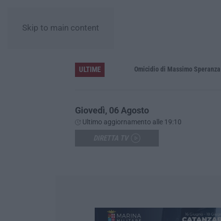
Skip to main content
ULTIME
L’estate di sangue sulle strade vibonesi, le vite spezzate di Carmelo e Andrea e una provincia sotto shock
Omicidio di Massimo Speranza “il Brasi
Giovedì, 06 Agosto
Ultimo aggiornamento alle 19:10
DIRETTA TV