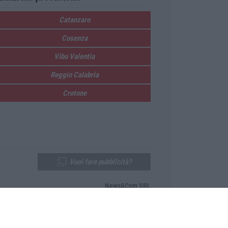
Catanzaro
Cosenza
Vibo Valentia
Reggio Calabria
Crotone
Vuoi fare pubblicità?
News&Com SRL
Telefono:
0968-53665
Email:
newsandcom@gmail.com