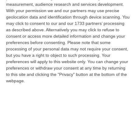
dare avvio agli attesi lavori di ristrutturazione della Basilica dell…
measurement, audience research and services development.
07 Agosto, 22:02
With your permission we and our partners may use precise
geolocation data and identification through device scanning. You
Renzi: «Conte? Sarebbe Delittuoso Vannaccizzare La Coalizione»
may click to consent to our and our 1733 partners’ processing
as described above. Alternatively you may click to refuse to
“ROMA «Conte sta giocando la sua partita, vedremo se le primarie si
consent or access more detailed information and change your
faranno, quando e con che formato, se a due Conte-Schlein o se ci
preferences before consenting.
Please note that some
sarann…
processing of your personal data may not require your consent,
07 Agosto, 21:35
but you have a right to object to such processing. Your
preferences will apply to this website only. You can change your
Meteo, Altri 10 Giorni Di Caldo Estremo
preferences or withdraw your consent at any time by returning
“ROMA La tregua varrà fino a domani: dopo il record di ieri con il bollino
to this site and clicking the "Privacy" button at the bottom of the
rosso per tutte le 27 città monitorate e oggi con 26 allerte mass…
webpage.
07 Agosto, 20:33
Torna In Calabria: OSM Cerca Professionisti Calabresi Che Vivono
Al Nord E Che Hanno Voglia Di Rientrare Nella Terra Di Origine
“Se per anni lasciare la Calabria è stata una scelta quasi obbligata oggi è
possibile fare un’inversione di marcia grazie ad OSM Centro Cala…
07 Agosto, 20:24