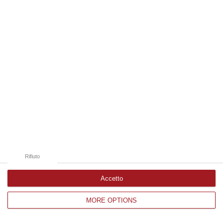
Edizioni provinciali
Catanzaro
Cosenza
Vibo Valentia
Reggio Calabria
Crotone
Rifiuto
Accetto
MORE OPTIONS
Corriere delle Calabria è una testata giornalistica di News&Com S.r.l
©2012-
-2026. Tutti i diritti riservati.