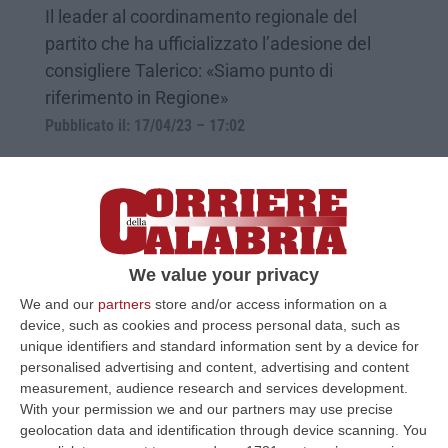
Il leader al coordinamento regionale del
partito che ha ufficializzato l’adesione del
consigliere Talerico: «Siamo punto di
riferimento in Regione»
Pubblicato il: 17/04/23 – 17:02
We value your privacy
We and our
partners
store and/or access information on a
device, such as cookies and process personal data, such as
unique identifiers and standard information sent by a device for
personalised advertising and content, advertising and content
measurement, audience research and services development.
With your permission we and our partners may use precise
Lupi: «I Superman non ci sono più, ora un
geolocation data and identification through device scanning. You
Pdl 4.0 a trazione moderata»