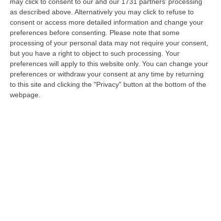
may click to consent to our and our 1731 partners’ processing
as described above. Alternatively you may click to refuse to
Il presidente di Noi con l’Italia, in un’intervista
consent or access more detailed information and change your
a La Repubblica. «L’area moderata va
preferences before consenting.
Please note that some
rafforzata. Sarà il tema del nostro
processing of your personal data may not require your consent,
congresso»
but you have a right to object to such processing. Your
preferences will apply to this website only. You can change your
Pubblicato il: 11/04/23 – 9:08
preferences or withdraw your consent at any time by returning
to this site and clicking the "Privacy" button at the bottom of the
webpage.
Lupi a Lamezia: al Nord come al Sud «la