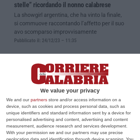
stelle” ricordando il nonno calabrese
La showgirl argentina, che ha vinto la finale,
si commuove raccontando l’affetto per il suo
avo scomparso improvvisamente
Pubblicato il: 24/12/23 – 11:35
We value your privacy
We and our
partners
store and/or access information on a
device, such as cookies and process personal data, such as
unique identifiers and standard information sent by a device for
personalised advertising and content, advertising and content
measurement, audience research and services development.
Villapiana, il parroco papà e nonno prende
With your permission we and our partners may use precise
geolocation data and identification through device scanning. You