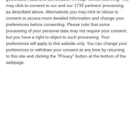
possesso della parrocchia “Stella Maris”
may click to consent to our and our 1733 partners’ processing
Mons. Savino: «Don Giovanni mi colpisce
as described above. Alternatively you may click to refuse to
quando dice di preoccuparsi della suocera
consent or access more detailed information and change your
preferences before consenting.
Please note that some
come impegno nei confronti della sua cara
processing of your personal data may not require your consent,
moglie che non c’è più»
but you have a right to object to such processing. Your
Pubblicato il: 26/10/21 – 9:17
preferences will apply to this website only. You can change your
preferences or withdraw your consent at any time by returning
to this site and clicking the "Privacy" button at the bottom of the
webpage.
«Nonni ai tempi del Covid, verrà (presto)