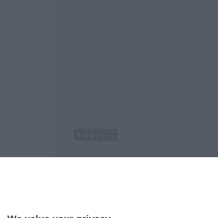
Corriere delle Calabria è una testata giornalist
P.IVA. 03199620794, Via del mare 6/G, S.Eufem
Iscrizione tribunale di Lamezia Terme 5/2011 - D
Effettua una ricerca sul Corriere delle Calabria