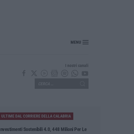
tesa per la XXV Festa Nazionale dello Stocco di Cittanova
MENU
I nostri canali
ULTIME DAL CORRIERE DELLA CALABRIA
Investimenti Sostenibili 4.0, 448 Milioni Per Le