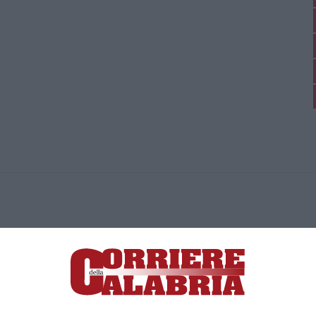
ica di News&Com S.r.l ©2012-
-2026. Tutti i diritti riservati.
ia, Lamezia Terme (CZ)
irettore responsabile Paola Militano |
Privacy