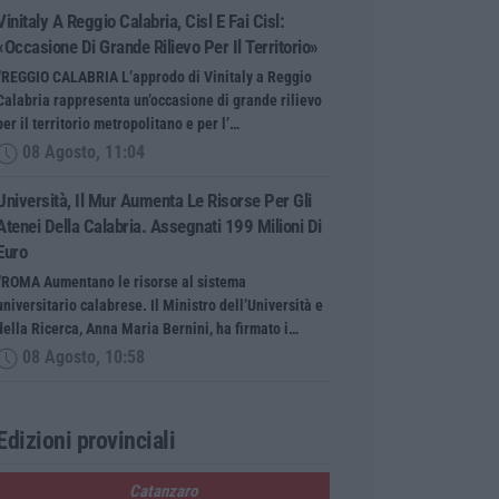
Vinitaly A Reggio Calabria, Cisl E Fai Cisl:
«Occasione Di Grande Rilievo Per Il Territorio»
“REGGIO CALABRIA L’approdo di Vinitaly a Reggio
Calabria rappresenta un’occasione di grande rilievo
per il territorio metropolitano e per l’…
08 Agosto, 11:04
Università, Il Mur Aumenta Le Risorse Per Gli
Atenei Della Calabria. Assegnati 199 Milioni Di
Euro
“ROMA Aumentano le risorse al sistema
universitario calabrese. Il Ministro dell’Università e
della Ricerca, Anna Maria Bernini, ha firmato i…
08 Agosto, 10:58
Edizioni provinciali
Catanzaro