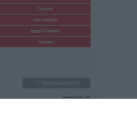
Cosenza
Vibo Valentia
Reggio Calabria
Crotone
Vuoi fare pubblicità?
News&Com SRL
Telefono:
0968-53665
Email:
newsandcom@gmail.com