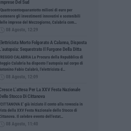
Imprese Del Sud
“Quattrocentoquarantotto milioni di euro per
sostenere gli investimenti innovativi e sostenibili
delle imprese del Mezzogiorno, Calabria com…
08 Agosto, 12:29
Elettricista Morto Folgorato A Calanna, Disposta
L’autopsia: Sequestrato Il Furgone Della Ditta
“REGGIO CALABRIA La Procura della Repubblica di
Reggio Calabria ha disposto l’autopsia sul corpo di
Antonino Fabio Calabrò, l’elettricista d…
08 Agosto, 12:09
Cresce L’attesa Per La XXV Festa Nazionale
Dello Stocco Di Cittanova
“CITTANOVA E’ già iniziato il conto alla rovescia in
vista della XXV Festa Nazionale dello Stocco di
Cittanova. Il celebre evento dell’estat…
08 Agosto, 11:40