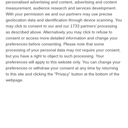
personalised advertising and content, advertising and content
“REGGIO CALABRIA Arriva puntuale all’area talk del Vinitaly and the city
measurement, audience research and services development.
a Reggio Calabria la ministra del lavoro Marina Elvira Calderone. «…
With your permission we and our partners may use precise
09 Agosto, 20:31
geolocation data and identification through device scanning. You
may click to consent to our and our 1733 partners’ processing
Lavori Al Calopinace, Pititto (Cgil): «Il Caldo Non Ha Colore
as described above. Alternatively you may click to refuse to
Politico, Le Regole Valgono Per Tutti Anche Per Il Sindaco»
consent or access more detailed information and change your
“REGGIO CALABRIA “In Calabria, di fronte alle temperature estreme e ai
preferences before consenting.
Please note that some
rischi connessi allo stress termico, è stata adottata – ricorda il Se…
processing of your personal data may not require your consent,
but you have a right to object to such processing. Your
09 Agosto, 20:12
preferences will apply to this website only. You can change your
preferences or withdraw your consent at any time by returning
Un’altra Settimana Di Caldo, Sarà Un Ferragosto A 40 Gradi
to this site and clicking the "Privacy" button at the bottom of the
“ROMA Breve tregua temporalesca, poi caldo intenso per la settimana di
webpage.
Ferragosto, quando si raggiungeranno i 38-39 gradi in diverse città…
09 Agosto, 19:25
Se Il Turismo Delle Radici È Anche Musica: L’11 A San Lucido La
Performance “La Leggenda Di Cilla E I Racconti Del Mare”
“SAN LUCIDO La performance de “La leggenda di Cilla e I racconti del
mare”, l’opera composta dal maestro Maurizio Dones incentrata sulla