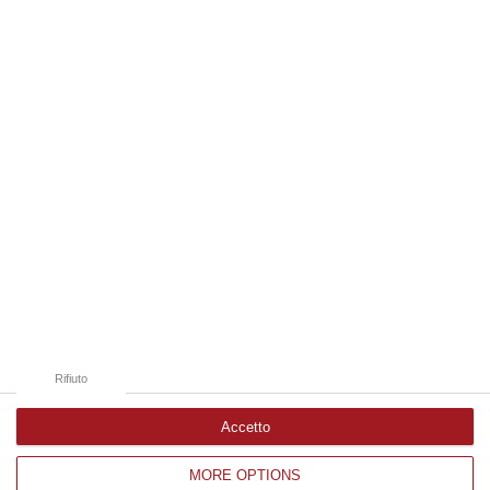
cel…
09 Agosto, 19:00
Edizioni provinciali
Catanzaro
Cosenza
Vibo Valentia
Reggio Calabria
Crotone
Rifiuto
Accetto
MORE OPTIONS