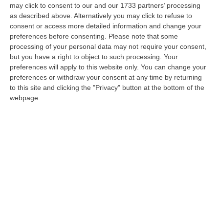
may click to consent to our and our 1733 partners’ processing
L’ex procuratore generale di Catanzaro è
as described above. Alternatively you may click to refuse to
consent or access more detailed information and change your
stato trasferito nei giorni scorsi dal Csm per
preferences before consenting.
Please note that some
incompatibilità ambientale dopo le sue
processing of your personal data may not require your consent,
dichiarazioni sull’ope…
but you have a right to object to such processing. Your
preferences will apply to this website only. You can change your
Pubblicato il: 31/01/20 – 11:08
preferences or withdraw your consent at any time by returning
to this site and clicking the "Privacy" button at the bottom of the
webpage.
RINASCITA | I clan “terrorizzati” dai