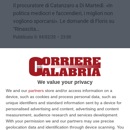
Il procuratore di Catanzaro a Di Martedì. «In
politica mediocri e faccendieri, i migliori non
vogliono sporcarsi». Le domande di Floris su
“Rinascita…
Pubblicato il: 04/02/20 – 23:00
We value your privacy
We and our
partners
store and/or access information on a
device, such as cookies and process personal data, such as
unique identifiers and standard information sent by a device for
personalised advertising and content, advertising and content
measurement, audience research and services development.
Trasferito per le critiche a Gratteri,
With your permission we and our partners may use precise
geolocation data and identification through device scanning. You
Lupacchini si è insediato a Torino