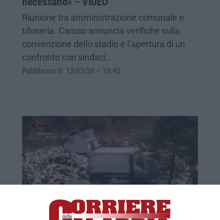
necessario» – VIDEO
Riunione tra amministrazione comunale e
tifoseria. Caruso annuncia verifiche sulla
convenzione dello stadio e l’apertura di un
confronto con sindaci…
Pubblicato il: 13/03/26 – 19:45
Rifiuti smaltiti illecitamente e veleni nei