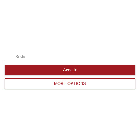
08 Agosto, 19:38
Edizioni provinciali
Catanzaro
Cosenza
Rifiuto
Vibo Valentia
Accetto
Reggio Calabria
MORE OPTIONS
Crotone