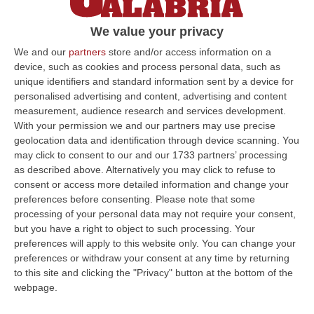
terreni agricoli, la Dda chiude le indagini.
C’è anche Guarascio – I NOMI
We value your privacy
Coinvolte 11 persone e tre società. Inchiesta
We and our
partners
store and/or access information on a
device, such as cookies and process personal data, such as
incentrata sui presunti illeciti legati al ciclo di
unique identifiers and standard information sent by a device for
trasformazione dei rifiuti
personalised advertising and content, advertising and content
Pubblicato il: 21/02/25 – 16:00
measurement, audience research and services development.
With your permission we and our partners may use precise
geolocation data and identification through device scanning. You
may click to consent to our and our 1733 partners’ processing
ULTIME DAL CORRIERE DELLA CALABRIA
as described above. Alternatively you may click to refuse to
consent or access more detailed information and change your
All’asta Il Pallone Della “mano Di Dio” Di Maradona
preferences before consenting.
Please note that some
processing of your personal data may not require your consent,
“ROMA Il pallone con cui Diego Maradona segnò durante la storica
but you have a right to object to such processing. Your
vittoria dell’Argentina sull’Inghilterra ai Mondiali del 1986 potrebbe
preferences will apply to this website only. You can change your
esse…
preferences or withdraw your consent at any time by returning
08 Agosto, 23:28
to this site and clicking the "Privacy" button at the bottom of the
webpage.
Milano, Vannacci Candida Il Generale Burgio
“ROMA “La sfida delle grandi città correremo in tutte le grandi città