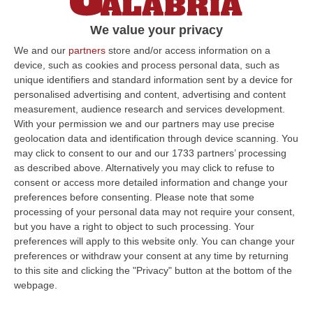
La deliberazione dell’Ufficio di Presidenza di
We value your privacy
Palazzo Campanella. Mancuso: «Attiveremo
We and our
partners
store and/or access information on a
tutti i mezzi a nostra disposizione»
device, such as cookies and process personal data, such as
Pubblicato il: 17/02/22 – 9:55
unique identifiers and standard information sent by a device for
personalised advertising and content, advertising and content
measurement, audience research and services development.
With your permission we and our partners may use precise
ULTIME DAL CORRIERE DELLA CALABRIA
geolocation data and identification through device scanning. You
may click to consent to our and our 1733 partners’ processing
Trasporto E Smaltimento Illecito Di Rifiuti, Tre Denunce Nel
as described above. Alternatively you may click to refuse to
Reggino
consent or access more detailed information and change your
“REGGIO CALABRIA Prosegue senza sosta l’attività di contrasto ai reati
preferences before consenting.
Please note that some
ambientali condotta dai Carabinieri del Comando Provinciale di Reggio…
processing of your personal data may not require your consent,
but you have a right to object to such processing. Your
07 Agosto, 12:10
preferences will apply to this website only. You can change your
preferences or withdraw your consent at any time by returning
Olivicoltura Vicina Al Collasso, Rischio Crisi Senza Precedenti
to this site and clicking the "Privacy" button at the bottom of the
“ROMA A poche settimane dall’avvio della nuova campagna olearia, il
webpage.
comparto olivicolo italiano vive una delle crisi più gravi della sua sto…
07 Agosto, 11:43