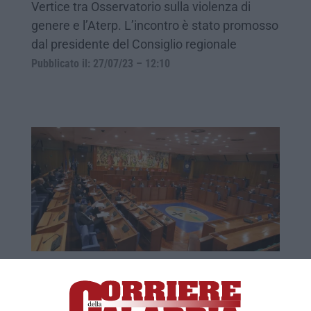
Vertice tra Osservatorio sulla violenza di
genere e l’Aterp. L’incontro è stato promosso
dal presidente del Consiglio regionale
Pubblicato il: 27/07/23 – 12:10
Consiglio regionale, verso la
ricostituzione dell’Osservatorio sulla
violenza di genere