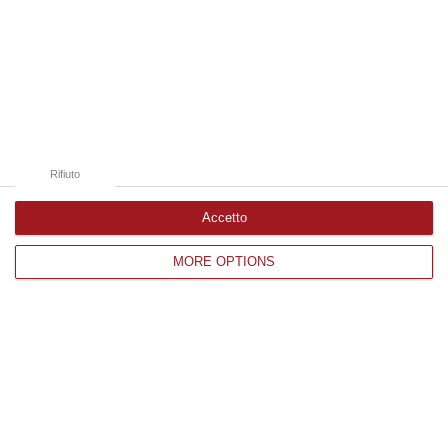
07 Agosto, 10:25
Edizioni provinciali
Catanzaro
Cosenza
Rifiuto
Vibo Valentia
Accetto
Reggio Calabria
MORE OPTIONS
Crotone
Corriere delle Calabria è una testata giornalistica di News&Com S.r.l