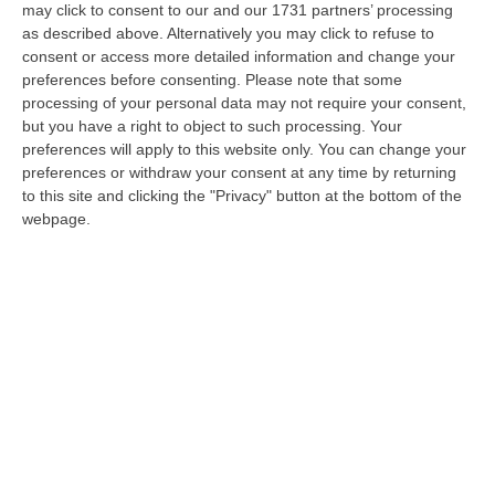
may click to consent to our and our 1731 partners’ processing
Bianca «è completamente invasa
as described above. Alternatively you may click to refuse to
dall’acqua» – VIDEO
consent or access more detailed information and change your
preferences before consenting.
Please note that some
In arrivo pompe idrovore da Ferrara.
processing of your personal data may not require your consent,
L’enorme quantità di acqua e fango ha
but you have a right to object to such processing. Your
mandato in tilt quelle già esistenti
preferences will apply to this website only. You can change your
preferences or withdraw your consent at any time by returning
Pubblicato il: 17/02/26 – 13:55
to this site and clicking the "Privacy" button at the bottom of the
webpage.