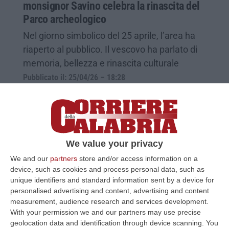
monsignor Savino celebra la rinascita del
Parco archeologico
Nel giorno simbolico del 25 aprile, l’area ha
riaperto al pubblico. Il vescovo ha parlato di
memoria, bellezza e rinascita culturale
Pubblicato il: 25/04/26 – 18:28
We value your privacy
We and our
partners
store and/or access information on a
device, such as cookies and process personal data, such as
unique identifiers and standard information sent by a device for
personalised advertising and content, advertising and content
measurement, audience research and services development.
With your permission we and our partners may use precise
geolocation data and identification through device scanning. You
Parco archeologico di Sibari, l’area di Casa