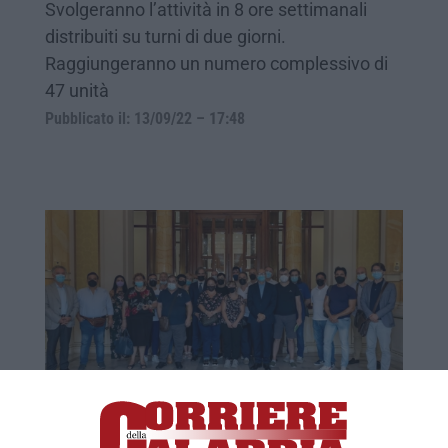
Svolgeranno l’attività in 8 ore settimanali
distribuiti su turni di due giorni.
Raggiungeranno un numero complessivo di
47 unità
Pubblicato il: 13/09/22 – 17:48
Reggio Calabria, 50 percettori del reddito
di cittadinanza attivi nei progetti utili alla