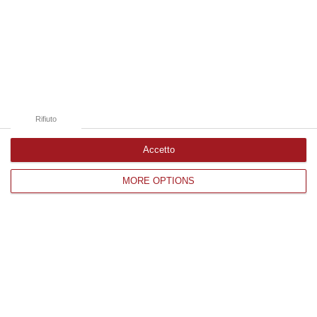
Edizioni provinciali
Catanzaro
Cosenza
Rifiuto
Vibo Valentia
Accetto
Reggio Calabria
MORE OPTIONS
Crotone
Corriere delle Calabria è una testata giornalistica di News&Com S.r.l