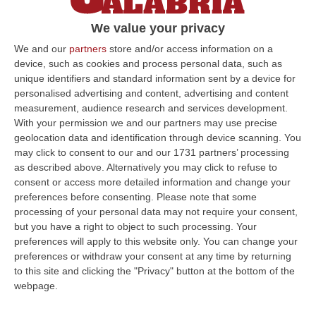
collettività
We value your privacy
Lo scrive su Facebook il sindaco Falcomatà:
We and our
partners
store and/or access information on a
«Negli occhi di queste persone ho visto una
device, such as cookies and process personal data, such as
luce di speranza che significa una nuova
unique identifiers and standard information sent by a device for
prospettiva»
personalised advertising and content, advertising and content
measurement, audience research and services development.
Pubblicato il: 01/10/21 – 15:14
With your permission we and our partners may use precise
geolocation data and identification through device scanning. You
may click to consent to our and our 1731 partners’ processing
as described above. Alternatively you may click to refuse to
ULTIME DAL CORRIERE DELLA CALABRIA
consent or access more detailed information and change your
preferences before consenting.
Please note that some
Ponte, In Arrivo Il Parere Finale Del Consiglio Dei Lavori Pubblici
processing of your personal data may not require your consent,
“ROMA Va avanti l’iter autorizzativo per la realizzazione del Ponte sullo
but you have a right to object to such processing. Your
Stretto. Per domani è atteso il parere finale del Consiglio Superi…
preferences will apply to this website only. You can change your
05 Agosto, 23:23
preferences or withdraw your consent at any time by returning
to this site and clicking the "Privacy" button at the bottom of the
Accoltella Coetaneo Alla Gola Durante Un Litigio, Arrestato
webpage.
Sessantenne