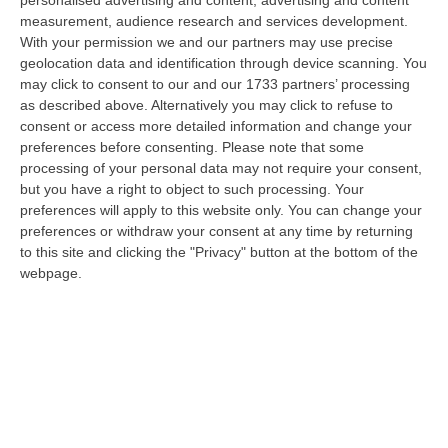
tante voci che ogni giorno raccontano, studiano, proteggono e v…
measurement, audience research and services development.
09 Agosto, 12:52
With your permission we and our partners may use precise
geolocation data and identification through device scanning. You
Evade Dai Domiciliari, Boss Ergastolano Torna In Carcere
may click to consent to our and our 1733 partners’ processing
as described above. Alternatively you may click to refuse to
“È tornato in carcere Giovanni Calasso, 61 anni, storico esponente della
consent or access more detailed information and change your
Sacra Corona Unita e già condannato all’ergastolo, arrestato il 1°…
preferences before consenting.
Please note that some
09 Agosto, 12:18
processing of your personal data may not require your consent,
but you have a right to object to such processing. Your
In Fiamme Nella Notte Il Capannone Di Un’azienda A
preferences will apply to this website only. You can change your
Montegiordano, Danni Da Oltre Un Milione Di Euro
preferences or withdraw your consent at any time by returning
“MONTEGIORDANO Un grosso incendio ha colpito questa notte un
to this site and clicking the "Privacy" button at the bottom of the
capannone della Sassone Tartufi, azienda di Montegiordano
webpage.
specializzata nella c…
09 Agosto, 11:59
È Morto Massimiliano Cencelli, Fu Ideatore Dell’omonimo
“manuale”
“ROMA E’ morto a Roma ieri pomeriggio Massimiliano Cencelli, aveva 90
anni. Funzionario della Democrazia Cristiana degli anni ’60, divenne f…