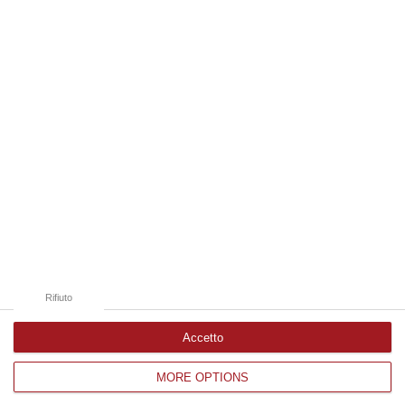
09 Agosto, 10:43
Edizioni provinciali
Catanzaro
Cosenza
Vibo Valentia
Reggio Calabria
Crotone
Rifiuto
Accetto
MORE OPTIONS
Corriere delle Calabria è una testata giornalistica di News&Com S.r.l