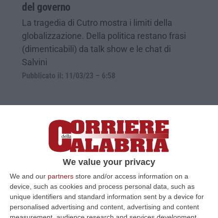
del governo
La tragedia di Cutro mostra i limiti della
globalizzazione. Della politica restano frasi
(dimenticabili) da talk show e le chat di
Salvini
Pubblicato il: 11/03/23 – 6:58
We value your privacy
We and our
partners
store and/or access information on a
device, such as cookies and process personal data, such as
unique identifiers and standard information sent by a device for
personalised advertising and content, advertising and content
measurement, audience research and services development.