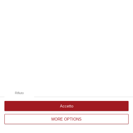
Edizioni provinciali
Catanzaro
Cosenza
Vibo Valentia
Reggio Calabria
Crotone
Rifiuto
Accetto
MORE OPTIONS
Corriere delle Calabria è una testata giornalistica di News&Com S.r.l
©2012-
-2026. Tutti i diritti riservati.