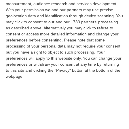
nazionale…
measurement, audience research and services development.
08 Agosto, 22:19
With your permission we and our partners may use precise
geolocation data and identification through device scanning. You
Messina, I “No Ponte” Di Nuovo In Marcia
may click to consent to our and our 1733 partners’ processing
as described above. Alternatively you may click to refuse to
“MESSINA “Chiediamo che venga chiusa la società Stretto di Messina. La
consent or access more detailed information and change your
liquidazione era stata già indicata dal governo Monti nel 2013, e la…
preferences before consenting.
Please note that some
08 Agosto, 21:20
processing of your personal data may not require your consent,
but you have a right to object to such processing. Your
Vinitaly And The City A Reggio: Il Grande Abbraccio Tra Identità
preferences will apply to this website only. You can change your
Del Territorio, Storia E Cultura – FOTO
preferences or withdraw your consent at any time by returning
“REGGIO CALABRIA Vinitaly and the City arriva a Reggio Calabria. Dopo il
to this site and clicking the "Privacy" button at the bottom of the
successo dell’edizione di Sibari, dove la manifestazione ha fatto s…
webpage.
08 Agosto, 20:47
Pride, La “prima Volta” Dell’onda Arcobaleno A Catanzaro. In
Migliaia In Marcia Per I Diritti E La Libertà – FOTO
“CATANZARO Una prima volta destinata a lasciare un segno nella storia
della città. Catanzaro oggi celebra il suo primo Pride: colori, musica…
08 Agosto, 19:38