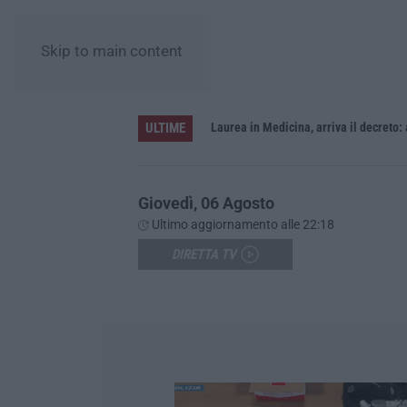
Skip to main content
ULTIME
Sistema bibliotecario vibonese, la dura replica di Soriano e Romeo: «Il fallimento è di chi ha staccato la spina»
Laurea in Medicina, arriva il decreto:
Giovedì, 06 Agosto
Ultimo aggiornamento alle 22:18
DIRETTA TV