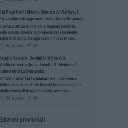
Dai Piani Per Il Rischio Sismico Al Welfare, I
Provvedimenti Approvati Dalla Giunta Regionale
“CATANZARO La Giunta della Regione Calabria,
nella seduta odierna, su proposta del presidente
Roberto Occhiuto, ha approvato il nuovo Protoc…
06 Agosto, 20:03
Reggio Calabria, Bernini In Visita Alla
Mediterranea: «Qui La Facoltà Di Medicina?
Valuteremo La Domanda»
“REGGIO CALABRIA La ministra dell’Università e
della ricerca Anna Maria Bernini ha visitato oggi la
Mediterranea di Reggio Calabria, accompa…
06 Agosto, 19:49
Edizioni provinciali