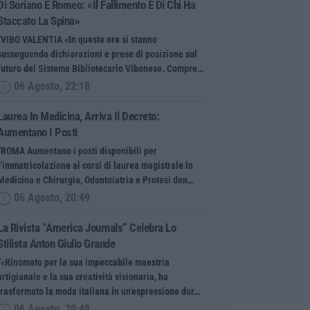
Di Soriano E Romeo: «Il Fallimento È Di Chi Ha
Staccato La Spina»
“VIBO VALENTIA «In queste ore si stanno
susseguendo dichiarazioni e prese di posizione sul
futuro del Sistema Bibliotecario Vibonese. Compre…
06 Agosto, 22:18
Laurea In Medicina, Arriva Il Decreto:
Aumentano I Posti
“ROMA Aumentano i posti disponibili per
l’immatricolazione ai corsi di laurea magistrale in
Medicina e Chirurgia, Odontoiatria e Protesi den…
06 Agosto, 20:49
La Rivista “America Journals” Celebra Lo
Stilista Anton Giulio Grande
“«Rinomato per la sua impeccabile maestria
artigianale e la sua creatività visionaria, ha
trasformato la moda italiana in un’espressione dur…
06 Agosto, 20:48