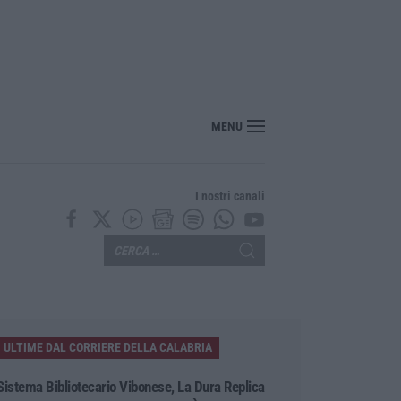
“America Journals” celebra lo stilista Anton Giulio Grande
MENU
I nostri canali
ULTIME DAL CORRIERE DELLA CALABRIA
Sistema Bibliotecario Vibonese, La Dura Replica