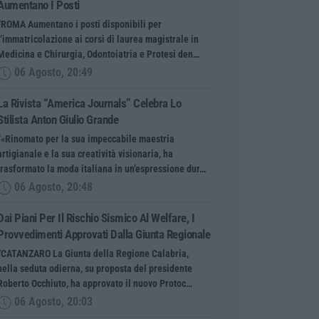
Aumentano I Posti
“ROMA Aumentano i posti disponibili per
l’immatricolazione ai corsi di laurea magistrale in
Medicina e Chirurgia, Odontoiatria e Protesi den…
06 Agosto, 20:49
La Rivista “America Journals” Celebra Lo
Stilista Anton Giulio Grande
“«Rinomato per la sua impeccabile maestria
artigianale e la sua creatività visionaria, ha
trasformato la moda italiana in un’espressione dur…
06 Agosto, 20:48
Dai Piani Per Il Rischio Sismico Al Welfare, I
Provvedimenti Approvati Dalla Giunta Regionale
“CATANZARO La Giunta della Regione Calabria,
nella seduta odierna, su proposta del presidente
Roberto Occhiuto, ha approvato il nuovo Protoc…
06 Agosto, 20:03