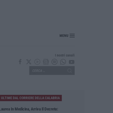
er il rischio sismico al welfare, i provvedimenti approvati dalla Giunta regional
MENU
I nostri canali
ULTIME DAL CORRIERE DELLA CALABRIA
Laurea In Medicina, Arriva Il Decreto: