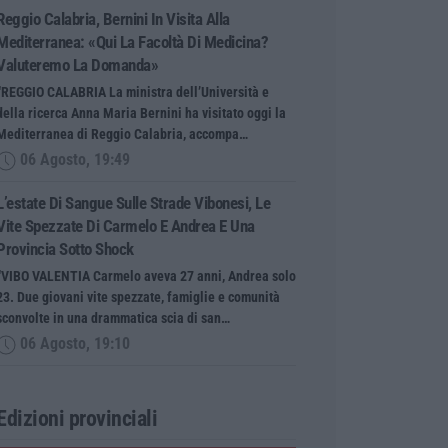
Reggio Calabria, Bernini In Visita Alla
Mediterranea: «Qui La Facoltà Di Medicina?
Valuteremo La Domanda»
“REGGIO CALABRIA La ministra dell’Università e
della ricerca Anna Maria Bernini ha visitato oggi la
Mediterranea di Reggio Calabria, accompa…
06 Agosto, 19:49
L’estate Di Sangue Sulle Strade Vibonesi, Le
Vite Spezzate Di Carmelo E Andrea E Una
Provincia Sotto Shock
“VIBO VALENTIA Carmelo aveva 27 anni, Andrea solo
23. Due giovani vite spezzate, famiglie e comunità
sconvolte in una drammatica scia di san…
06 Agosto, 19:10
Edizioni provinciali