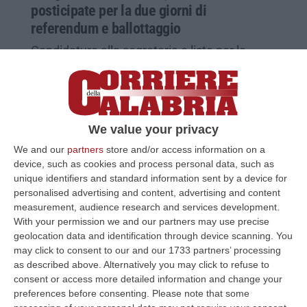
posticipate per la due giorni di
referendum e ballottaggio
Candidature alla segreteria e liste per le
assemblee provinciali rispettivamente entro
il 13 e il 20 giugno
Pubblicato il: 29/05/25 – 8:35
We value your privacy
We and our
partners
store and/or access information on a
device, such as cookies and process personal data, such as
unique identifiers and standard information sent by a device for
personalised advertising and content, advertising and content
measurement, audience research and services development.
With your permission we and our partners may use precise
geolocation data and identification through device scanning. You
may click to consent to our and our 1733 partners’ processing
as described above. Alternatively you may click to refuse to
consent or access more detailed information and change your
preferences before consenting.
Please note that some