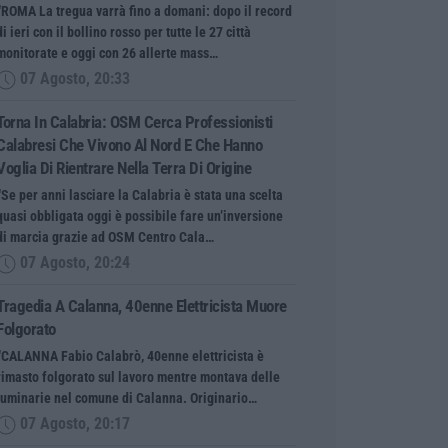
“ROMA La tregua varrà fino a domani: dopo il record
di ieri con il bollino rosso per tutte le 27 città
monitorate e oggi con 26 allerte mass…
07 Agosto, 20:33
Torna In Calabria: OSM Cerca Professionisti
Calabresi Che Vivono Al Nord E Che Hanno
Voglia Di Rientrare Nella Terra Di Origine
“Se per anni lasciare la Calabria è stata una scelta
quasi obbligata oggi è possibile fare un’inversione
di marcia grazie ad OSM Centro Cala…
07 Agosto, 20:24
Tragedia A Calanna, 40enne Elettricista Muore
Folgorato
“CALANNA Fabio Calabrò, 40enne elettricista è
rimasto folgorato sul lavoro mentre montava delle
luminarie nel comune di Calanna. Originario…
07 Agosto, 20:17