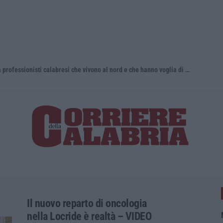
Torna in Calabria: OSM cerca professionisti calabresi che vivono al nord e che hanno voglia di rientrare nella terra di origine
Tragedia a
Il nuovo reparto di oncologia
nella Locride è realtà – VIDEO