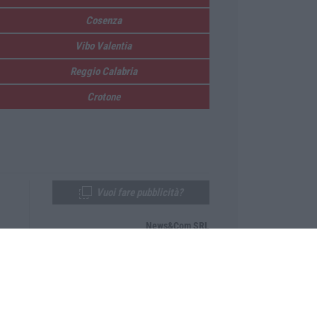
Cosenza
Vibo Valentia
Reggio Calabria
Crotone
Vuoi fare pubblicità?
News&Com SRL
Telefono:
0968-53665
Email:
newsandcom@gmail.com