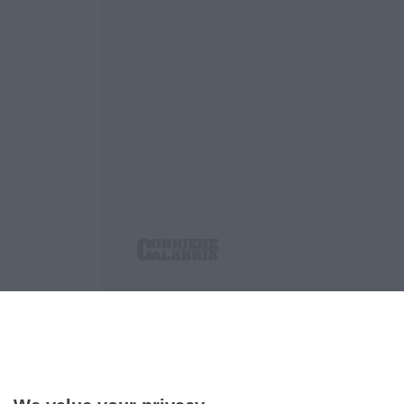
Corriere delle Calabria è una testata giornalist
P.IVA. 03199620794, Via del mare 6/G, S.Eufem
Iscrizione tribunale di Lamezia Terme 5/2011 - D
Effettua una ricerca sul Corriere delle Calabria