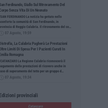
San Ferdinando, Giallo Sul Ritrovamento Del
Corpo Senza Vita Di Un Neonato
“SAN FERDINANDO La notizia ha gettato nello
sconforto la comunità di San Ferdinando, in
provincia di Reggio Calabria. Il ritrovamento del co…
07 Agosto, 19:59
Distrofia, La Calabria Pagherà Le Prestazioni
Oltre Limiti Di Spesa Per I Pazienti Curati In
Emilia Romagna
“CATANZARO La Regione Calabria riconoscerà il
pagamento delle prestazioni di ricovero anche in
caso di superamento del tetto per un gruppo d…
07 Agosto, 19:34
Edizioni provinciali
Catanzaro