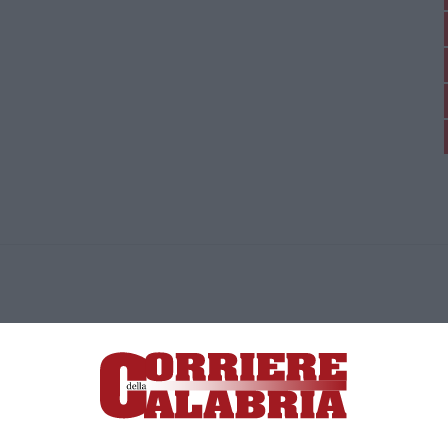
ica di News&Com S.r.l ©2012-
-2026. Tutti i diritti riservati.
ia, Lamezia Terme (CZ)
irettore responsabile Paola Militano |
Privacy