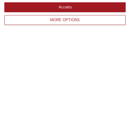
Edizioni provinciali
Accetto
MORE OPTIONS
Catanzaro
Cosenza
Vibo Valentia
Reggio Calabria
Crotone
Corriere delle Calabria è una testata giornalistica di News&Com S.r.l
©2012-
-2026. Tutti i diritti riservati.
P.IVA. 03199620794, Via del mare 6/G, S.Eufemia, Lamezia Terme