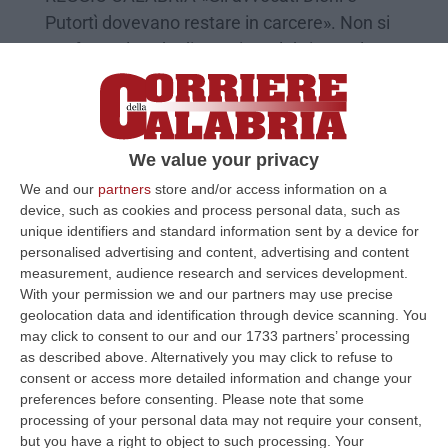
Putortì dovevano restare in carcere». Non si
conforma la Dda di Reggio Calabria con la
sentenza del Tribunale d…
Pubblicato il: 23/09/14 – 15:00
We value your privacy
We and our
partners
store and/or access information on a
device, such as cookies and process personal data, such as
unique identifiers and standard information sent by a device for
personalised advertising and content, advertising and content
measurement, audience research and services development.
With your permission we and our partners may use precise
geolocation data and identification through device scanning. You
may click to consent to our and our 1733 partners’ processing
as described above. Alternatively you may click to refuse to
consent or access more detailed information and change your
Rifiuti 2 spa, scarcerati i due avvocati
preferences before consenting.
Please note that some
processing of your personal data may not require your consent,
REGGIO CALABRIA Escono dal carcere i due
but you have a right to object to such processing. Your