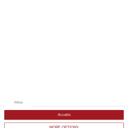
“La polizia ha notificato due provvedimenti di daspo, emessi dalla
Questura di Reggio Calabria a fine luglio, nei confronti di tifosi ritenu…
09 Agosto, 9:36
Edizioni provinciali
Catanzaro
Cosenza
Vibo Valentia
Reggio Calabria
Crotone
Rifiuto
Accetto
MORE OPTIONS