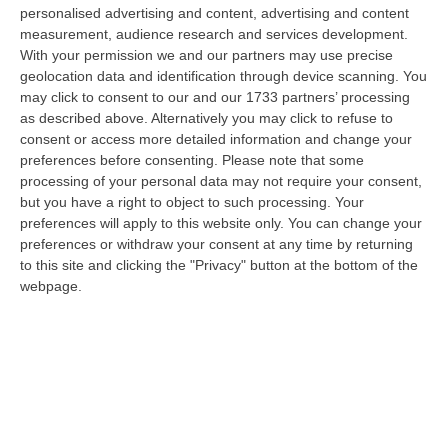
“ROMA E’ morto a Roma ieri pomeriggio Massimiliano Cencelli, aveva 90
personalised advertising and content, advertising and content
anni. Funzionario della Democrazia Cristiana degli anni ’60, divenne f…
measurement, audience research and services development.
With your permission we and our partners may use precise
09 Agosto, 10:43
geolocation data and identification through device scanning. You
may click to consent to our and our 1733 partners’ processing
Antonino Scopelliti, Il “giudice Solo” Contro Le Mafie. L’agguato
as described above. Alternatively you may click to refuse to
Nel 1991 E Il Patto Tra ‘ndrangheta E Cosa Nostra
consent or access more detailed information and change your
“REGGIO CALABRIA Era una calda giornata, tipica dell’estate calabrese. Il
preferences before consenting.
Please note that some
“giudice solo”, come era stato ribattezzato, Antonino Scopelliti…
processing of your personal data may not require your consent,
09 Agosto, 10:31
but you have a right to object to such processing. Your
preferences will apply to this website only. You can change your
Vinitaly A Reggio, Caligiuri: «Una Calabria Straordinaria Che
preferences or withdraw your consent at any time by returning
Merita Di Essere Rappresentata Nel Modo Giusto»
to this site and clicking the "Privacy" button at the bottom of the
webpage.
“REGGIO CALABRIA Due giorni di vino, storia ed esposizioni delle
eccellenze calabresi. Tutto in «un territorio che è meraviglioso, sul
lungo…
09 Agosto, 10:12
Rissa Tra Tifosi Durante Real Polistena-Sinopolese, Emessi Due
Daspo