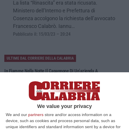
La lista “Rinascita” era stata ricusata.
Ministero dell’Interno e Prefettura di
Cosenza accolgono la richiesta dell’avvocato
Francesco Calabrò. Iannu…
Pubblicato il: 15/03/23 – 20:24
ULTIME DAL CORRIERE DELLA CALABRIA
In Fiamme Nella Notte Il Capannone Di Un’azienda A
Montegiordano, Danni Da Oltre Un Milione Di Euro
“MONTEGIORDANO Un grosso incendio ha colpito questa notte un
capannone della Sassone Tartufi, azienda di Montegiordano
specializzata nella c…
09 Agosto, 11:59
We value your privacy
We and our
partners
store and/or access information on a
È Morto Massimiliano Cencelli, Fu Ideatore Dell’omonimo
device, such as cookies and process personal data, such as
“manuale”
unique identifiers and standard information sent by a device for