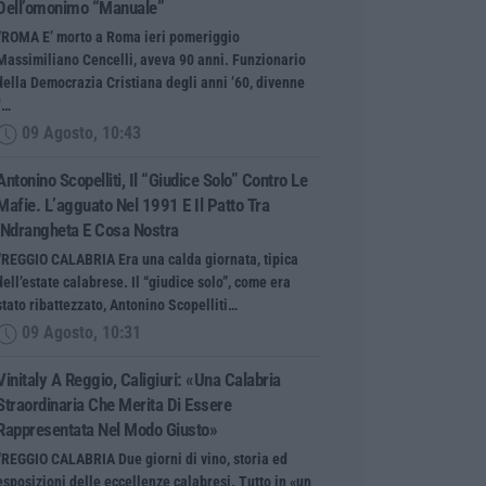
Dell’omonimo “manuale”
“ROMA E’ morto a Roma ieri pomeriggio
Massimiliano Cencelli, aveva 90 anni. Funzionario
della Democrazia Cristiana degli anni ’60, divenne
f…
09 Agosto, 10:43
Antonino Scopelliti, Il “giudice Solo” Contro Le
Mafie. L’agguato Nel 1991 E Il Patto Tra
‘ndrangheta E Cosa Nostra
“REGGIO CALABRIA Era una calda giornata, tipica
dell’estate calabrese. Il “giudice solo”, come era
stato ribattezzato, Antonino Scopelliti…
09 Agosto, 10:31
Vinitaly A Reggio, Caligiuri: «Una Calabria
Straordinaria Che Merita Di Essere
Rappresentata Nel Modo Giusto»
“REGGIO CALABRIA Due giorni di vino, storia ed
esposizioni delle eccellenze calabresi. Tutto in «un