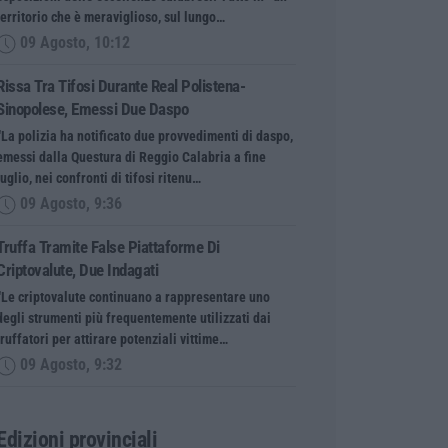
territorio che è meraviglioso, sul lungo…
09 Agosto, 10:12
Rissa Tra Tifosi Durante Real Polistena-
Sinopolese, Emessi Due Daspo
“La polizia ha notificato due provvedimenti di daspo,
emessi dalla Questura di Reggio Calabria a fine
luglio, nei confronti di tifosi ritenu…
09 Agosto, 9:36
Truffa Tramite False Piattaforme Di
Criptovalute, Due Indagati
“Le criptovalute continuano a rappresentare uno
degli strumenti più frequentemente utilizzati dai
truffatori per attirare potenziali vittime…
09 Agosto, 9:32
Edizioni provinciali