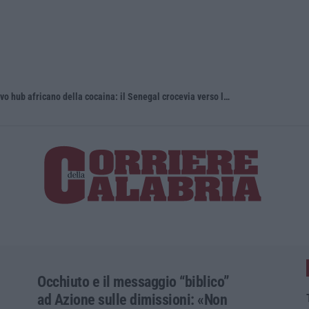
’Ndrangheta, cellule calabresi nel nuovo hub africano della cocaina: il Senegal crocevia verso l’Europa
Discussione
Occhiuto e il messaggio “biblico”
ad Azione sulle dimissioni: «Non