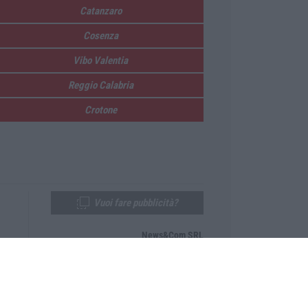
Catanzaro
Cosenza
Vibo Valentia
Reggio Calabria
Crotone
Vuoi fare pubblicità?
News&Com SRL
Telefono:
0968-53665
Email:
newsandcom@gmail.com