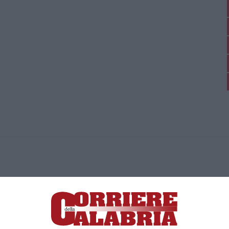
ica di News&Com S.r.l ©2012-
-2026. Tutti i diritti riservati.
ia, Lamezia Terme (CZ)
irettore responsabile Paola Militano |
Privacy