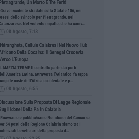
Pietragrande, Un Morto E Tre Feriti
“Grave incidente stradale sulla Statale 106, nei
pressi dello svincolo per Pietragrande, nel
Catanzarese. Nel violento impatto, che ha coinv…
08 Agosto, 7:13
’Ndrangheta, Cellule Calabresi Nel Nuovo Hub
Africano Della Cocaina: Il Senegal Crocevia
Verso L’Europa
“LAMEZIA TERME Il controllo parte dai porti
dell’America Latina, attraversa l’Atlantico, fa tappa
lungo le coste dell’Africa occidentale e p…
08 Agosto, 6:55
Discussione Sulla Proposta Di Legge Regionale
Sugli Idonei Della Pa In Calabria
“Riceviamo e pubblichiamo Noi idonei del Concorso
per 54 posti della Regione Calabria siamo tra i
potenziali beneficiari della proposta d…
07 Agosto, 22:35