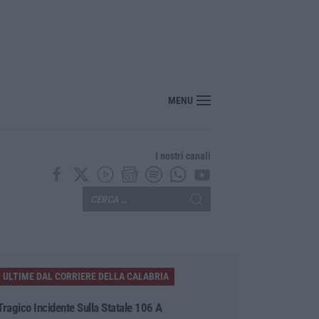
 sulla proposta di legge regionale sugli idonei della Pa in Calabria
MENU
I nostri canali
ULTIME DAL CORRIERE DELLA CALABRIA
Tragico Incidente Sulla Statale 106 A