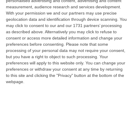
personalised advertising and content, advertising and content
“MAMMOLA Un sessantenne, F.S., originario della piana di Gioia Tauro, è
measurement, audience research and services development.
stato arrestato dai carabinieri a Cinquefrondi perché accusato del t…
With your permission we and our partners may use precise
05 Agosto, 22:07
geolocation data and identification through device scanning. You
may click to consent to our and our 1731 partners’ processing
Ciclovia Dei Parchi Della Calabria: Al Via La Messa In Sicurezza
as described above. Alternatively you may click to refuse to
consent or access more detailed information and change your
Del Tratto Fabrizia – Serra San Bruno
preferences before consenting.
Please note that some
“SERRA SAN BRUNO Partono i lavori di riqualificazione e miglioramento
processing of your personal data may not require your consent,
della sicurezza lungo la Ciclovia dei Parchi della Calabria, concentra…
but you have a right to object to such processing. Your
05 Agosto, 21:56
preferences will apply to this website only. You can change your
preferences or withdraw your consent at any time by returning
Tari, Senese: «Rendere Efficiente Il Sistema Per Ridurre I Costi
to this site and clicking the "Privacy" button at the bottom of the
Per I Cittadini E Aumentare I Salari»
webpage.
“CATANZARO A Lamezia Terme la Tari aumenta del 6,2% per le famiglie e
del 17% per le imprese; a Crotone del 6,9%; a Catanzaro dell’1,63%. A…
05 Agosto, 21:23
Delmastro, No All’acquisizione Delle Chat. Bagarre Alla Camera
“ROMA L’Aula della Camera, a scrutinio segreto, ha confermato quanto
già votato dalla Giunta delle autorizzazioni, non consentendo alla magi…