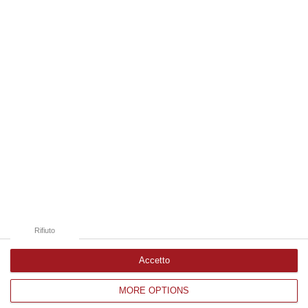
05 Agosto, 21:07
Edizioni provinciali
Catanzaro
Cosenza
Vibo Valentia
Reggio Calabria
Crotone
Rifiuto
Accetto
MORE OPTIONS
Corriere delle Calabria è una testata giornalistica di News&Com S.r.l