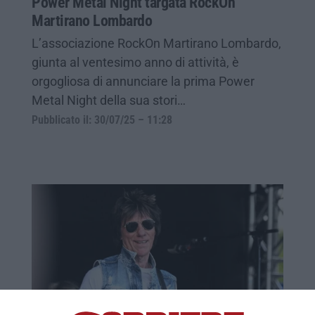
Power Metal Night targata RockOn
Martirano Lombardo
L’associazione RockOn Martirano Lombardo,
giunta al ventesimo anno di attività, è
orgogliosa di annunciare la prima Power
Metal Night della sua stori…
Pubblicato il: 30/07/25 – 11:28