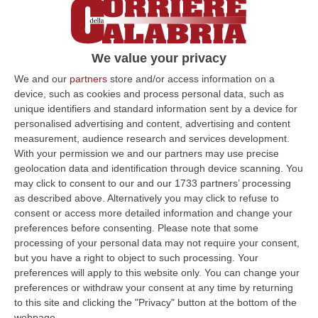
“Freeway Jam” in omaggio a Jeff Beck: a
San Pietro a Maida l’unica tappa in
Calabria
We value your privacy
Il progetto “RockOn On The Road”. Mercoledì
We and our
partners
store and/or access information on a
pomeriggio la conferenza stampa di
device, such as cookies and process personal data, such as
presentazione dell’evento, in programma il
unique identifiers and standard information sent by a device for
personalised advertising and content, advertising and content
24 aprile
measurement, audience research and services development.
Pubblicato il: 15/04/24 – 17:26
With your permission we and our partners may use precise
geolocation data and identification through device scanning. You
may click to consent to our and our 1733 partners’ processing
as described above. Alternatively you may click to refuse to
ULTIME DAL CORRIERE DELLA CALABRIA
consent or access more detailed information and change your
preferences before consenting.
Please note that some
Diamante, Ecco L’ordinanza Sul Divieto Per I 14enni In Strada
processing of your personal data may not require your consent,
Senza Accompagnamento
but you have a right to object to such processing. Your
preferences will apply to this website only. You can change your
“DIAMANTE (COSENZA) Tutela dei minori, contrasto ai fenomeni di
preferences or withdraw your consent at any time by returning
disagio e devianza minorile, sicurezza e decoro urbano, fruizione serena
to this site and clicking the "Privacy" button at the bottom of the
del…
webpage.