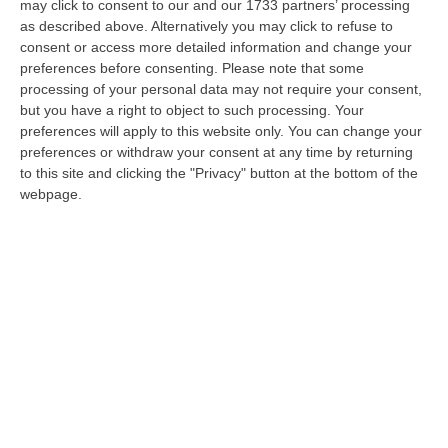
may click to consent to our and our 1733 partners’ processing
tempestive»
as described above. Alternatively you may click to refuse to
consent or access more detailed information and change your
ROMA È stata depositata oggi
preferences before consenting.
Please note that some
un’interrogazione al ministro dell’Interno,
processing of your personal data may not require your consent,
sottoscritta dai deputati del PD Enza Bruno
but you have a right to object to such processing. Your
preferences will apply to this website only. You can change your
Bossio, Ferdinando Aiello…
preferences or withdraw your consent at any time by returning
Pubblicato il: 04/02/15 – 17:03
to this site and clicking the "Privacy" button at the bottom of the
webpage.