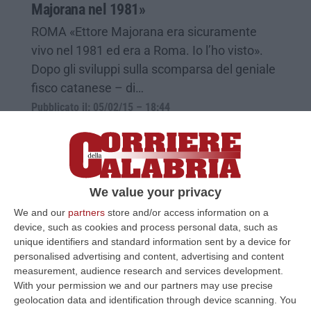
Majorana nel 1981»
ROMA «Ettore Majorana era sicuramente
vivo nel 1981 ed era a Roma. Io l’ho visto».
Dopo gli sviluppi sulla scomparsa del geniale
fisco catanese – di…
Pubblicato il: 05/02/15 – 18:44
We value your privacy
We and our
partners
store and/or access information on a
device, such as cookies and process personal data, such as
unique identifiers and standard information sent by a device for
personalised advertising and content, advertising and content
measurement, audience research and services development.
With your permission we and our partners may use precise
geolocation data and identification through device scanning. You
I deputati del Pd chiedono «azioni