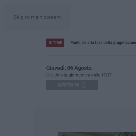
Skip to main content
ULTIME
L’Orchestra Filarmonica della Calabria protagonista su Rai Due. Il 9 Agosto in onda “La Notte del Mare”
Ponte, ok alla fase della progettazion
Giovedì, 06 Agosto
Ultimo aggiornamento alle 17:37
DIRETTA TV