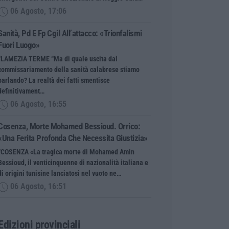
06 Agosto, 17:06
Sanità, Pd E Fp Cgil All’attacco: «Trionfalismi
Fuori Luogo»
“LAMEZIA TERME “Ma di quale uscita dal
commissariamento della sanità calabrese stiamo
parlando? La realtà dei fatti smentisce
definitivament…
06 Agosto, 16:55
Cosenza, Morte Mohamed Bessioud. Orrico:
«Una Ferita Profonda Che Necessita Giustizia»
“COSENZA «La tragica morte di Mohamed Amin
Bessioud, il venticinquenne di nazionalità italiana e
di origini tunisine lanciatosi nel vuoto ne…
06 Agosto, 16:51
Edizioni provinciali