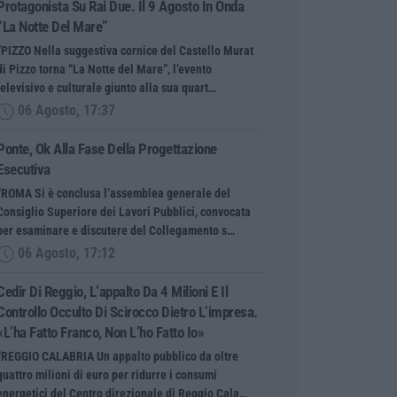
Protagonista Su Rai Due. Il 9 Agosto In Onda
“La Notte Del Mare”
“PIZZO Nella suggestiva cornice del Castello Murat
di Pizzo torna “La Notte del Mare”, l’evento
televisivo e culturale giunto alla sua quart…
06 Agosto, 17:37
Ponte, Ok Alla Fase Della Progettazione
Esecutiva
“ROMA Si è conclusa l’assemblea generale del
Consiglio Superiore dei Lavori Pubblici, convocata
per esaminare e discutere del Collegamento s…
06 Agosto, 17:12
Cedir Di Reggio, L’appalto Da 4 Milioni E Il
Controllo Occulto Di Scirocco Dietro L’impresa.
«L’ha Fatto Franco, Non L’ho Fatto Io»
“REGGIO CALABRIA Un appalto pubblico da oltre
quattro milioni di euro per ridurre i consumi
energetici del Centro direzionale di Reggio Cala…