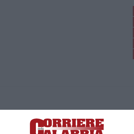
ica di News&Com S.r.l ©2012-
-2026. Tutti i diritti riservati.
ia, Lamezia Terme (CZ)
irettore responsabile Paola Militano |
Privacy