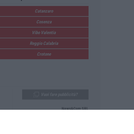
Catanzaro
Cosenza
Vibo Valentia
Reggio Calabria
Crotone
Vuoi fare pubblicità?
News&Com SRL
Telefono:
0968-53665
Email:
newsandcom@gmail.com