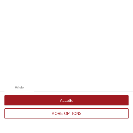
Edizioni provinciali
Catanzaro
Cosenza
Vibo Valentia
Reggio Calabria
Crotone
Rifiuto
Accetto
Corriere delle Calabria è una testata giornalistica di News&Com S.r.l
MORE OPTIONS
©2012-
-2026. Tutti i diritti riservati.
P.IVA. 03199620794, Via del mare 6/G, S.Eufemia, Lamezia Terme