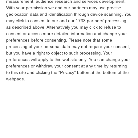
measurement, audience research and services development.
Trasporto E Smaltimento Illecito Di Rifiuti, Tre Denunce Nel
With your permission we and our partners may use precise
Reggino
geolocation data and identification through device scanning. You
may click to consent to our and our 1733 partners’ processing
“REGGIO CALABRIA Prosegue senza sosta l’attività di contrasto ai reati
as described above. Alternatively you may click to refuse to
ambientali condotta dai Carabinieri del Comando Provinciale di Reggio…
consent or access more detailed information and change your
07 Agosto, 12:10
preferences before consenting.
Please note that some
processing of your personal data may not require your consent,
Olivicoltura Vicina Al Collasso, Rischio Crisi Senza Precedenti
but you have a right to object to such processing. Your
“ROMA A poche settimane dall’avvio della nuova campagna olearia, il
preferences will apply to this website only. You can change your
comparto olivicolo italiano vive una delle crisi più gravi della sua sto…
preferences or withdraw your consent at any time by returning
to this site and clicking the "Privacy" button at the bottom of the
07 Agosto, 11:43
webpage.
Schiavonea, Distrutti I Mezzi Del Cantiere Dell’azienda Del
Presidente Di Ance Calabria Rugna – FOTO
“CATANZARO All’alba, nel cantiere del lungomare di Schiavonea, in
provincia di Cosenza, c’erano soltanto mezzi devastati e anni di lavoro
co…
07 Agosto, 11:26