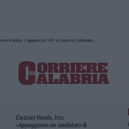
Antonino Scopelliti, il “giudice solo” contro le mafie. L’agguato nel 1991 e il patto tra ‘ndrangheta e Cosa nostra
Elezioni Rende, Irto:
«Appoggiamo un candidato di