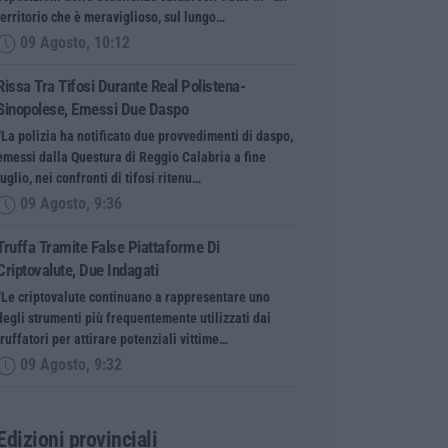
territorio che è meraviglioso, sul lungo…
09 Agosto, 10:12
Rissa Tra Tifosi Durante Real Polistena-
Sinopolese, Emessi Due Daspo
“La polizia ha notificato due provvedimenti di daspo,
emessi dalla Questura di Reggio Calabria a fine
luglio, nei confronti di tifosi ritenu…
09 Agosto, 9:36
Truffa Tramite False Piattaforme Di
Criptovalute, Due Indagati
“Le criptovalute continuano a rappresentare uno
degli strumenti più frequentemente utilizzati dai
truffatori per attirare potenziali vittime…
09 Agosto, 9:32
Edizioni provinciali