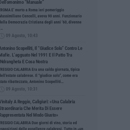
Dell’omonimo “manuale”
“ROMA E’ morto a Roma ieri pomeriggio
Massimiliano Cencelli, aveva 90 anni. Funzionario
della Democrazia Cristiana degli anni ’60, divenne
f…
09 Agosto, 10:43
Antonino Scopelliti, Il “giudice Solo” Contro Le
Mafie. L’agguato Nel 1991 E Il Patto Tra
‘ndrangheta E Cosa Nostra
“REGGIO CALABRIA Era una calda giornata, tipica
dell’estate calabrese. Il “giudice solo”, come era
stato ribattezzato, Antonino Scopelliti…
09 Agosto, 10:31
Vinitaly A Reggio, Caligiuri: «Una Calabria
Straordinaria Che Merita Di Essere
Rappresentata Nel Modo Giusto»
“REGGIO CALABRIA Due giorni di vino, storia ed
esposizioni delle eccellenze calabresi. Tutto in «un