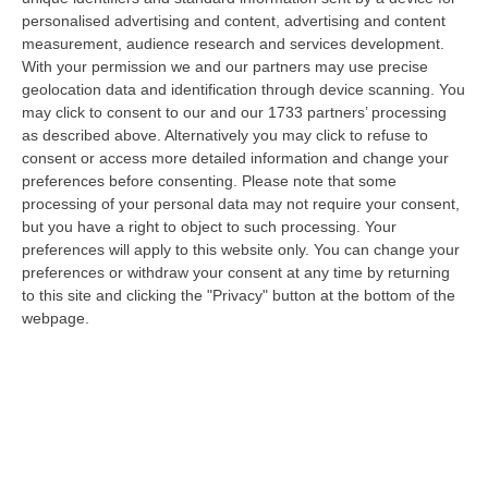
su 100, dato tra i più bassi d’Italia
personalised advertising and content, advertising and content
measurement, audience research and services development.
Pubblicato il: 17/11/22 – 9:22
With your permission we and our partners may use precise
geolocation data and identification through device scanning. You
may click to consent to our and our 1733 partners’ processing
as described above. Alternatively you may click to refuse to
consent or access more detailed information and change your
preferences before consenting.
Please note that some
processing of your personal data may not require your consent,
but you have a right to object to such processing. Your
preferences will apply to this website only. You can change your
preferences or withdraw your consent at any time by returning
to this site and clicking the "Privacy" button at the bottom of the
webpage.
Attacco hacker alla Siae: rubati i dati
sensibili degli artisti
Sarebbero stati esfiltrati poco più di 70GB di
dati. Indaga la Polizia postale