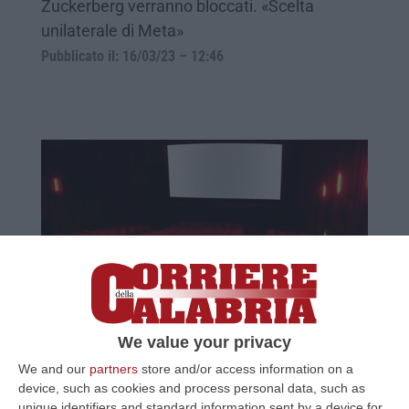
Zuckerberg verranno bloccati. «Scelta
unilaterale di Meta»
Pubblicato il: 16/03/23 – 12:46
Offerta, spesa e numero degli spettatori
We value your privacy
giù: la Calabria non è terra di spettacolo
We and our
partners
store and/or access information on a
La (preoccupante) “fotografia” della Siae:
device, such as cookies and process personal data, such as
nella nostra regione la media spettatori è 41
unique identifiers and standard information sent by a device for