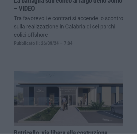
La battaglia sull’eolico al largo dello Jonio
– VIDEO
Tra favorevoli e contrari si accende lo scontro
sulla realizzazione in Calabria di sei parchi
eolici offshore
Pubblicato il: 26/09/24 – 7:04
Botricello, via libera alla costruzione