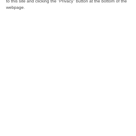
to this site and clicking the "Privacy" button at the bottom of the
«Sorical lascia Botricello senza acqua per
webpage.
giorni», nota del sindaco a prefetto e
governatore
Puccio: «Totale improvvisazione nella
gestione della rete idrica»
Pubblicato il: 31/12/23 – 17:59