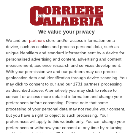
dell’ospedale di Comunità e della Centrale
operativa
Il sindaco Puccio: «L’avvio di questa
importante opera consentirà di avere un
We value your privacy
punto di riferimento per tutto il
We and our
partners
store and/or access information on a
comprensorio»
device, such as cookies and process personal data, such as
unique identifiers and standard information sent by a device for
Pubblicato il: 27/04/24 – 19:55
personalised advertising and content, advertising and content
measurement, audience research and services development.
With your permission we and our partners may use precise
geolocation data and identification through device scanning. You
may click to consent to our and our 1731 partners’ processing
as described above. Alternatively you may click to refuse to
consent or access more detailed information and change your
preferences before consenting.
Please note that some
processing of your personal data may not require your consent,
but you have a right to object to such processing. Your
preferences will apply to this website only. You can change your
preferences or withdraw your consent at any time by returning