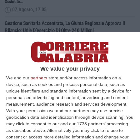
Occhiuto…
07 Agosto, 17:05
Gestione Sanitaria Accentrata, La Giunta Regionale Approva Il
Bilancio: Utile D’esercizio Di Oltre 240 Milioni
“CATANZARO Su proposta del presidente Roberto Occhiuto, la Giunta
della Regione Calabria ha approvato il bilancio di esercizio 2025 della
Ge…
07 Agosto, 16:54
We value your privacy
Whisky, Il Nuovo Viaggio Sonoro Dei Duettango È Disponibile Ora
We and our
partners
store and/or access information on a
“COSENZA È disponibile da oggi su tutte le principali piattaforme digitali
device, such as cookies and process personal data, such as
e in formato fisico Whisky, il nuovo album dei Duettango, Filippo…
unique identifiers and standard information sent by a device for
07 Agosto, 16:39
personalised advertising and content, advertising and content
measurement, audience research and services development.
Ultimatum Della Spagna All’Italia: «Revochi I Controlli Alle
With your permission we and our partners may use precise
Frontiere»
geolocation data and identification through device scanning. You
may click to consent to our and our 1733 partners’ processing
“Il governo spagnolo chiede all’Italia di revocare entro domenica 9 agosto
as described above. Alternatively you may click to refuse to
i controlli alle frontiere reintrodotti il primo agosto, dopo la…
consent or access more detailed information and change your