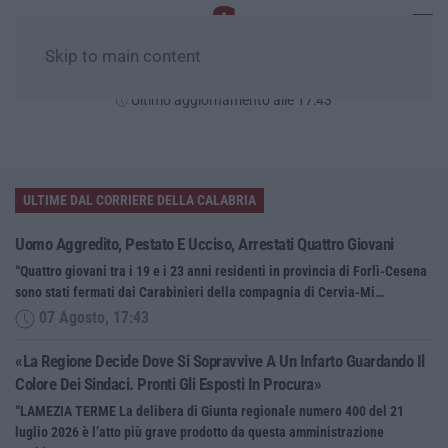
Skip to main content
Venerdì, 07 Agosto
Ultimo aggiornamento alle 17:43
ULTIME DAL CORRIERE DELLA CALABRIA
Uomo Aggredito, Pestato E Ucciso, Arrestati Quattro Giovani
“Quattro giovani tra i 19 e i 23 anni residenti in provincia di Forlì-Cesena
sono stati fermati dai Carabinieri della compagnia di Cervia-Mi…
07 Agosto, 17:43
«La Regione Decide Dove Si Sopravvive A Un Infarto Guardando Il
Colore Dei Sindaci. Pronti Gli Esposti In Procura»
“LAMEZIA TERME La delibera di Giunta regionale numero 400 del 21
luglio 2026 è l’atto più grave prodotto da questa amministrazione