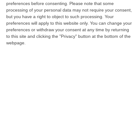
07 Agosto, 15:38
preferences before consenting.
Please note that some
processing of your personal data may not require your consent,
but you have a right to object to such processing. Your
Edizioni provinciali
preferences will apply to this website only. You can change your
preferences or withdraw your consent at any time by returning
to this site and clicking the "Privacy" button at the bottom of the
Catanzaro
webpage.
Cosenza
Vibo Valentia
Reggio Calabria
Crotone
Corriere delle Calabria è una testata giornalistica di News&Com S.r.l