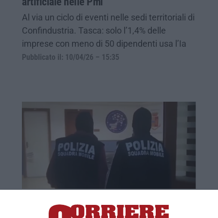
artificiale nelle Pmi
Al via un ciclo di eventi nelle sedi territoriali di
Confindustria. Tasca: solo l’1,4% delle
imprese con meno di 50 dipendenti usa l’Ia
Pubblicato il: 10/04/26 – 15:35
Gli affari tra Cosa nostra e la ‘ndrina
Longo: la cocaina in Sicilia, la marijuana in