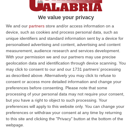
Calabria
Dall’inchiesta coordinata dalla Dda di
We value your privacy
Caltanissetta emergono i legami tra la
We and our
partners
store and/or access information on a
famiglia di Polistena e quella di Gela. E la
device, such as cookies and process personal data, such as
rotta per il trasporto di…
unique identifiers and standard information sent by a device for
personalised advertising and content, advertising and content
Pubblicato il: 12/03/24 – 14:23
measurement, audience research and services development.
With your permission we and our partners may use precise
geolocation data and identification through device scanning. You
may click to consent to our and our 1731 partners’ processing
ULTIME DAL CORRIERE DELLA CALABRIA
as described above. Alternatively you may click to refuse to
consent or access more detailed information and change your
Platania, Impianto Sul Torrente Piazza: Il Consiglio Di Stato Dà
preferences before consenting.
Please note that some
Ragione Alla Società Idroelettrica Del Corace
processing of your personal data may not require your consent,
“CATANZARO La Sezione Quarta del Consiglio di Stato ha accolto
but you have a right to object to such processing. Your
l’appello proposto dalla società Idroelettrica del Corace – rappresentata
preferences will apply to this website only. You can change your
dal…
preferences or withdraw your consent at any time by returning
06 Agosto, 14:20
to this site and clicking the "Privacy" button at the bottom of the
webpage.
Tragedia A Vibo Valentia, Morta La 23enne Investita Sulle Strisce