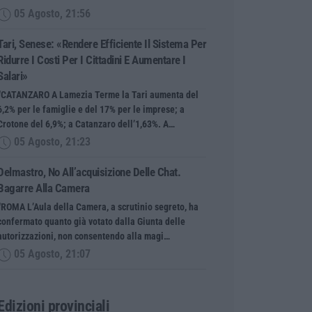
05 Agosto, 21:56
Tari, Senese: «Rendere Efficiente Il Sistema Per
Ridurre I Costi Per I Cittadini E Aumentare I
Salari»
“CATANZARO A Lamezia Terme la Tari aumenta del
6,2% per le famiglie e del 17% per le imprese; a
Crotone del 6,9%; a Catanzaro dell’1,63%. A…
05 Agosto, 21:23
Delmastro, No All’acquisizione Delle Chat.
Bagarre Alla Camera
“ROMA L’Aula della Camera, a scrutinio segreto, ha
confermato quanto già votato dalla Giunta delle
autorizzazioni, non consentendo alla magi…
05 Agosto, 21:07
Edizioni provinciali