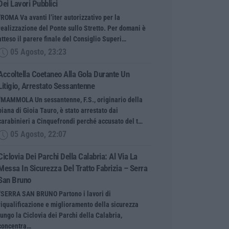
Dei Lavori Pubblici
“ROMA Va avanti l’iter autorizzativo per la
realizzazione del Ponte sullo Stretto. Per domani è
atteso il parere finale del Consiglio Superi…
05 Agosto, 23:23
Accoltella Coetaneo Alla Gola Durante Un
Litigio, Arrestato Sessantenne
“MAMMOLA Un sessantenne, F.S., originario della
piana di Gioia Tauro, è stato arrestato dai
carabinieri a Cinquefrondi perché accusato del t…
05 Agosto, 22:07
Ciclovia Dei Parchi Della Calabria: Al Via La
Messa In Sicurezza Del Tratto Fabrizia – Serra
San Bruno
“SERRA SAN BRUNO Partono i lavori di
riqualificazione e miglioramento della sicurezza
lungo la Ciclovia dei Parchi della Calabria,
concentra…