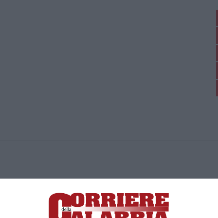
ica di News&Com S.r.l ©2012-
-2026. Tutti i diritti riservati.
ia, Lamezia Terme (CZ)
irettore responsabile Paola Militano |
Privacy