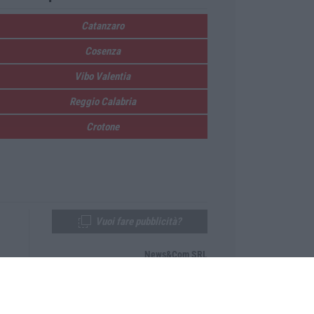
Catanzaro
Cosenza
Vibo Valentia
Reggio Calabria
Crotone
Vuoi fare pubblicità?
News&Com SRL
Telefono:
0968-53665
Email:
newsandcom@gmail.com