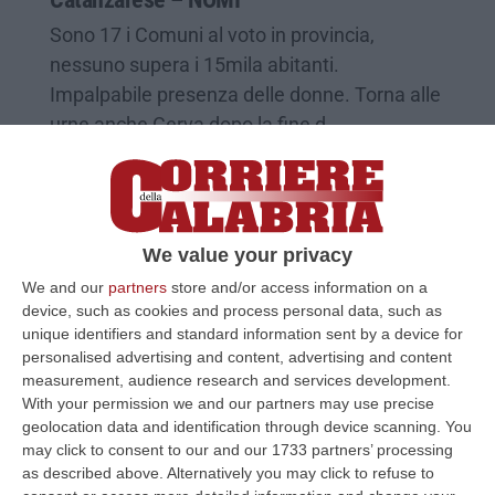
Sono 17 i Comuni al voto in provincia,
nessuno supera i 15mila abitanti.
Impalpabile presenza delle donne. Torna alle
urne anche Cerva dopo la fine d…
Pubblicato il: 25/04/26 – 15:02
We value your privacy
We and our
partners
store and/or access information on a
device, such as cookies and process personal data, such as
unique identifiers and standard information sent by a device for
personalised advertising and content, advertising and content
measurement, audience research and services development.
With your permission we and our partners may use precise
geolocation data and identification through device scanning. You
may click to consent to our and our 1733 partners’ processing
as described above. Alternatively you may click to refuse to
«Se a breve non cambia nulla presenterò