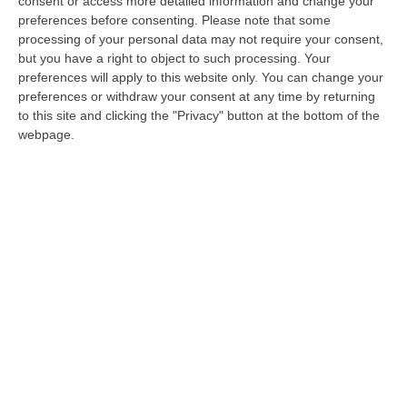
consent or access more detailed information and change your
denuncia per interruzione di pubblico
preferences before consenting.
Please note that some
servizio»
processing of your personal data may not require your consent,
but you have a right to object to such processing. Your
Il sindaco di Belcastro dopo aver emesso
preferences will apply to this website only. You can change your
l’ordinanza con cui vieta ai propri concittadini
preferences or withdraw your consent at any time by returning
di non ammalarsi per mancanza di servizi
to this site and clicking the "Privacy" button at the bottom of the
webpage.
sanitari nel paese
Pubblicato il: 05/01/25 – 18:00