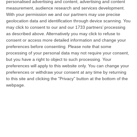
personalised advertising and content, advertising and content
07 Agosto, 11:43
measurement, audience research and services development.
With your permission we and our partners may use precise
Schiavonea, Distrutti I Mezzi Del Cantiere Dell’azienda Del
geolocation data and identification through device scanning. You
Presidente Di Ance Calabria Rugna – FOTO
may click to consent to our and our 1733 partners’ processing
“CATANZARO All’alba, nel cantiere del lungomare di Schiavonea, in
as described above. Alternatively you may click to refuse to
provincia di Cosenza, c’erano soltanto mezzi devastati e anni di lavoro
consent or access more detailed information and change your
co…
preferences before consenting.
Please note that some
07 Agosto, 11:26
processing of your personal data may not require your consent,
but you have a right to object to such processing. Your
Cedir, Rende E San Giovanni In Fiore, Scirocco E La «struttura
preferences will apply to this website only. You can change your
preferences or withdraw your consent at any time by returning
Nostra» Degli Appalti Tra Sicilia E Calabria
to this site and clicking the "Privacy" button at the bottom of the
“LAMEZIA TERME Un centro operativo a Messina, ma uomini, mezzi e
webpage.
imprese da muovere anche sull’altra sponda dello Stretto. Dai lavori per
l’…
07 Agosto, 11:03
«Il Cavallo Sia Risorsa Agricola A Tutti Gli Effetti»
“ROMA Il cavallo deve essere riconosciuto pienamente come parte
integrante dell’agricoltura e non considerato un animale marginale
rispetto…