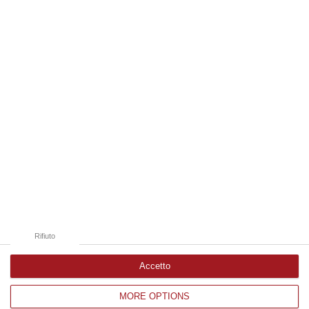
07 Agosto, 10:25
Edizioni provinciali
Catanzaro
Cosenza
Vibo Valentia
Reggio Calabria
Crotone
Rifiuto
Accetto
MORE OPTIONS