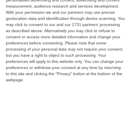
personalised advertising and content, advertising and content
iniziative e degli investimenti in Destination Marketing sull’attrattività…
measurement, audience research and services development.
06 Agosto, 13:01
With your permission we and our partners may use precise
geolocation data and identification through device scanning. You
Sì Della Camera Al Coltivaitalia, Confagricoltura: «Subito Il Voto
may click to consent to our and our 1731 partners’ processing
Definitivo In Senato»
as described above. Alternatively you may click to refuse to
consent or access more detailed information and change your
“Confagricoltura commenta positivamente l’approvazione alla Camera
preferences before consenting.
Please note that some
del disegno di legge Coltivaitalia. «Grazie all’impegno del ministro, Fra…
processing of your personal data may not require your consent,
06 Agosto, 12:49
but you have a right to object to such processing. Your
preferences will apply to this website only. You can change your
Cosenza, Incassa Oltre 245mila Euro Dalla Pensione Del Padre
preferences or withdraw your consent at any time by returning
Deceduto
to this site and clicking the "Privacy" button at the bottom of the
“CASTROVILLARI Ha continuato a percepire per sette anni la pensione di
webpage.
anzianità del padre deceduto nel 2019, usufruendone mensilmente e sot…
06 Agosto, 12:13
Appalti Pubblici Gestiti Da Una Struttura “ombra” Tra Sicilia E
Reggio Calabria: 12 Misure Cautelari – NOMI
“REGGIO CALABRIA Una struttura aziendale “ombra”, diretta occultamente
da un imprenditore condannato in via definitiva per concorso esterno…