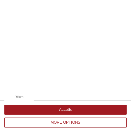
06 Agosto, 11:55
Edizioni provinciali
Catanzaro
Cosenza
Vibo Valentia
Reggio Calabria
Crotone
Rifiuto
Accetto
MORE OPTIONS
Corriere delle Calabria è una testata giornalistica di News&Com S.r.l