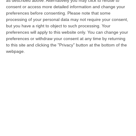
as described above. Alternatively you may click to refuse to
Al Corriere della Sera il noto giornalista e
consent or access more detailed information and change your
conduttore televisivo racconta la sua infanzia
preferences before consenting.
Please note that some
processing of your personal data may not require your consent,
a Motticella: «Ho scoperto lì le mie passioni»
but you have a right to object to such processing. Your
Pubblicato il: 09/12/23 – 9:28
preferences will apply to this website only. You can change your
preferences or withdraw your consent at any time by returning
to this site and clicking the "Privacy" button at the bottom of the
webpage.
Vincenzo Mollica presenta la sua biografia
e ricorda l’infanzia in Calabria