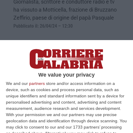
Giornalista, scrittore e conduttore radio e tv
ha vissuto a Motticella, frazione di Bruzzano
Zeffirio, paese di origine del papà Pasquale
Pubblicato il: 26/04/24 – 12:30
We value your privacy
We and our
partners
store and/or access information on a
device, such as cookies and process personal data, such as
unique identifiers and standard information sent by a device for
personalised advertising and content, advertising and content
measurement, audience research and services development.
Vincenzo Mollica e la Calabria: «Lì ho
With your permission we and our partners may use precise
iniziato a studiare, ad Ardore ho scoperto
geolocation data and identification through device scanning. You
la malattia»
may click to consent to our and our 1733 partners’ processing