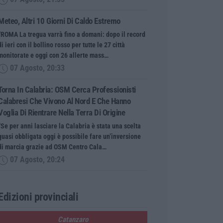
Meteo, Altri 10 Giorni Di Caldo Estremo
“ROMA La tregua varrà fino a domani: dopo il record
di ieri con il bollino rosso per tutte le 27 città
monitorate e oggi con 26 allerte mass…
07 Agosto, 20:33
Torna In Calabria: OSM Cerca Professionisti
Calabresi Che Vivono Al Nord E Che Hanno
Voglia Di Rientrare Nella Terra Di Origine
“Se per anni lasciare la Calabria è stata una scelta
quasi obbligata oggi è possibile fare un’inversione
di marcia grazie ad OSM Centro Cala…
07 Agosto, 20:24
Edizioni provinciali
Catanzaro