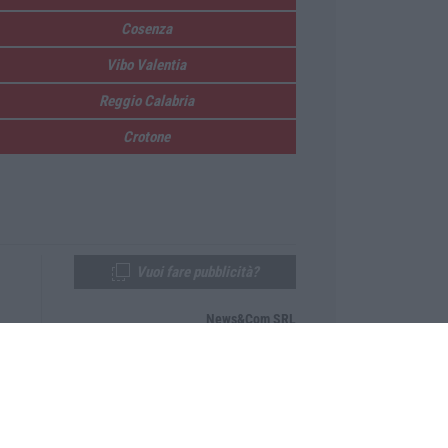
Cosenza
Vibo Valentia
Reggio Calabria
Crotone
Vuoi fare pubblicità?
News&Com SRL
Telefono:
0968-53665
Email:
newsandcom@gmail.com