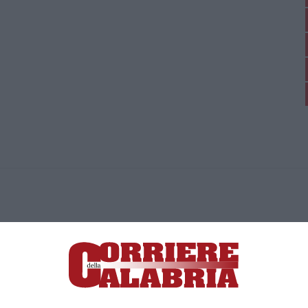
ica di News&Com S.r.l ©2012-
-2026. Tutti i diritti riservati.
ia, Lamezia Terme (CZ)
irettore responsabile Paola Militano |
Privacy