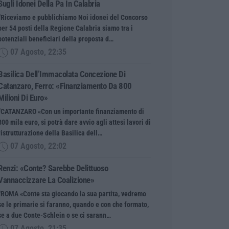
Sugli Idonei Della Pa In Calabria
“Riceviamo e pubblichiamo Noi idonei del Concorso
per 54 posti della Regione Calabria siamo tra i
potenziali beneficiari della proposta d…
07 Agosto, 22:35
Basilica Dell’Immacolata Concezione Di
Catanzaro, Ferro: «finanziamento Da 800
Milioni Di Euro»
“CATANZARO «Con un importante finanziamento di
800 mila euro, si potrà dare avvio agli attesi lavori di
ristrutturazione della Basilica dell…
07 Agosto, 22:02
Renzi: «Conte? Sarebbe Delittuoso
Vannaccizzare La Coalizione»
“ROMA «Conte sta giocando la sua partita, vedremo
se le primarie si faranno, quando e con che formato,
se a due Conte-Schlein o se ci sarann…
07 Agosto, 21:35