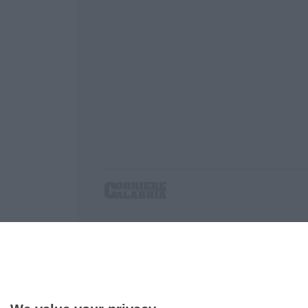
Corriere delle Calabria è una testata giornalist
P.IVA. 03199620794, Via del mare 6/G, S.Eufem
Iscrizione tribunale di Lamezia Terme 5/2011 - D
Effettua una ricerca sul Corriere delle Calabria